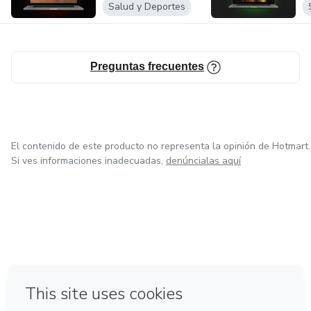
Salud y Deportes
Preguntas frecuentes
El contenido de este producto no representa la opinión de Hotmart.
Si ves informaciones inadecuadas,
denúncialas aquí
en Bogotá
en Amsterdam
en Madrid
en Ciudad de México
Hecho con
❤
en Belo Horizonte