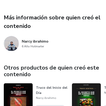
Más información sobre quien creó el
contenido
Narcy ibrahimo
6 Año Hotmarter
Otros productos de quien creó este
contenido
Truco del Inicio del
Día
N
Narcy ibrahimo