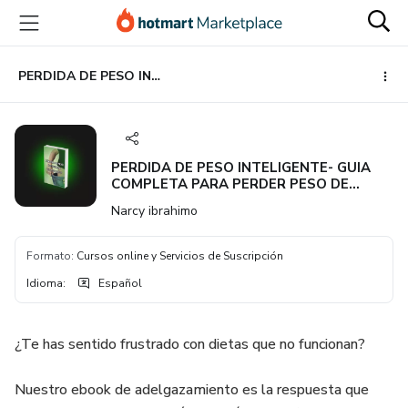
Ir
Ir
Ir
al
a
al
contenido
la
pie
principal
página
de
PERDIDA DE PESO INTELIGENTE- GUIA COMPLETA PARA PERDER PESO DE FORMA SALUDABLE
de
página
pago
PERDIDA DE PESO INTELIGENTE- GUIA
COMPLETA PARA PERDER PESO DE
FORMA SALUDABLE
Narcy ibrahimo
Formato
:
Cursos online y Servicios de Suscripción
Idioma
:
Español
¿Te has sentido frustrado con dietas que no funcionan?
Nuestro ebook de adelgazamiento es la respuesta que