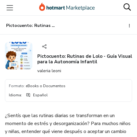
Ir
Ir
Ir
al
a
al
contenido
la
pie
principal
página
de
Pictocuento: Rutinas de Lolo - Guía Visual para la Autonomía Infantil
de
página
pago
Pictocuento: Rutinas de Lolo - Guía Visual
para la Autonomía Infantil
valeria leoni
Formato
:
eBooks o Documentos
Idioma
:
Español
¿Sentís que las rutinas diarias se transforman en un
momento de estrés y desorganización? Para muchos niños
y niñas, entender qué viene después o aceptar un cambio