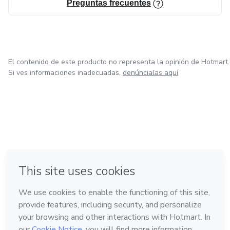
Preguntas frecuentes
El contenido de este producto no representa la opinión de Hotmart.
Si ves informaciones inadecuadas,
denúncialas aquí
en Ciudad de México
en Bogotá
en Amsterdam
en Madrid
en Belo Horizonte
Hecho con
❤
Conoce Hotmart