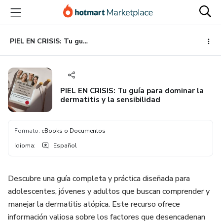
Ir
Ir
Ir
al
a
al
contenido
la
pie
principal
página
de
PIEL EN CRISIS: Tu guía para dominar la dermatitis y la sensibilidad
de
página
pago
PIEL EN CRISIS: Tu guía para dominar la
dermatitis y la sensibilidad
Formato
:
eBooks o Documentos
Idioma
:
Español
Descubre una guía completa y práctica diseñada para
adolescentes, jóvenes y adultos que buscan comprender y
manejar la dermatitis atópica. Este recurso ofrece
información valiosa sobre los factores que desencadenan