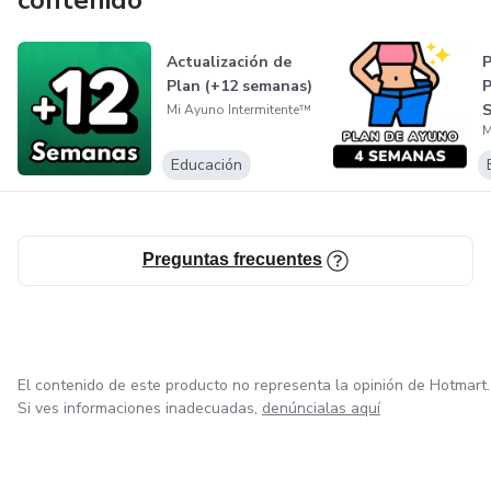
contenido
Actualización de
P
Plan (+12 semanas)
P
Mi Ayuno Intermitente™
M
Educación
Preguntas frecuentes
El contenido de este producto no representa la opinión de Hotmart.
Si ves informaciones inadecuadas,
denúncialas aquí