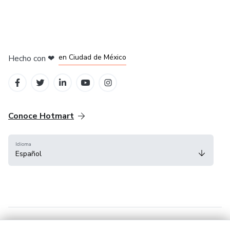
en Bogotá
en Amsterdam
en Madrid
en Ciudad de México
Hecho con
❤
en Belo Horizonte
Conoce Hotmart
Idioma
Español