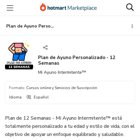
Ir
Ir
Ir
al
a
al
contenido
la
pie
principal
página
de
Plan de Ayuno Personalizado - 12 Semanas
de
página
pago
Plan de Ayuno Personalizado - 12
Semanas
Mi Ayuno Intermitente™
Formato
:
Cursos online y Servicios de Suscripción
Idioma
:
Español
Plan de 12 Semanas - Mi Ayuno Intermitente™ está
totalmente personalizado a tu edad y estilo de vida, con el
objetivo de apoyar un enfoque equilibrado y saludable.