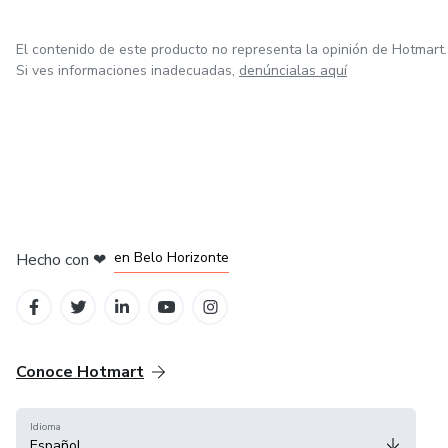
El contenido de este producto no representa la opinión de Hotmart.
Si ves informaciones inadecuadas,
denúncialas aquí
en Ciudad de México
en Bogotá
en Amsterdam
en Madrid
en Belo Horizonte
Hecho con
❤
Conoce Hotmart
Idioma
Español