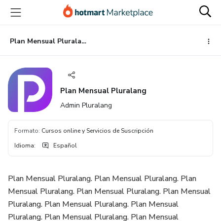
Ir
Ir
Ir
al
a
al
contenido
la
pie
principal
página
de
Plan Mensual Pluralang
de
página
pago
Plan Mensual Pluralang
Admin Pluralang
Formato
:
Cursos online y Servicios de Suscripción
Idioma
:
Español
Plan Mensual Pluralang. Plan Mensual Pluralang. Plan
Mensual Pluralang. Plan Mensual Pluralang. Plan Mensual
Pluralang. Plan Mensual Pluralang. Plan Mensual
Pluralang. Plan Mensual Pluralang. Plan Mensual