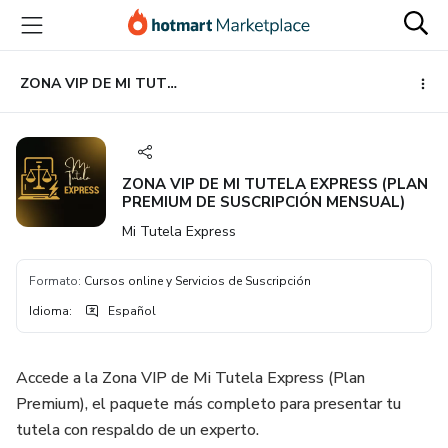
Ir
Ir
Ir
al
a
al
contenido
la
pie
principal
página
de
ZONA VIP DE MI TUTELA EXPRESS (PLAN PREMIUM DE SUSCRIPCIÓN MENSUAL)
de
página
pago
ZONA VIP DE MI TUTELA EXPRESS (PLAN
PREMIUM DE SUSCRIPCIÓN MENSUAL)
Mi Tutela Express
Formato
:
Cursos online y Servicios de Suscripción
Idioma
:
Español
Accede a la Zona VIP de Mi Tutela Express (Plan
Premium), el paquete más completo para presentar tu
tutela con respaldo de un experto.