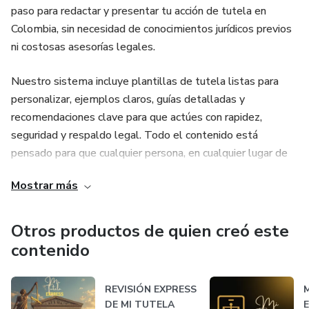
paso para redactar y presentar tu acción de tutela en
Colombia, sin necesidad de conocimientos jurídicos previos
ni costosas asesorías legales.
Nuestro sistema incluye plantillas de tutela listas para
personalizar, ejemplos claros, guías detalladas y
recomendaciones clave para que actúes con rapidez,
seguridad y respaldo legal. Todo el contenido está
pensado para que cualquier persona, en cualquier lugar de
Colombia, pueda proteger sus derechos de manera
Mostrar más
efectiva y oportuna. Defiende lo que es tuyo… nosotros te
mostramos el camino.
Otros productos de quien creó este
contenido
REVISIÓN EXPRESS
DE MI TUTELA
E