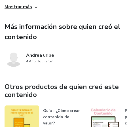
publicaciones debes prestarle la mayor atención.
Mostrar más
- Organizar tu tiempo de manera efectiva
Más información sobre quien creó el
- Conocer el estado actual de cada publicación y su barra
contenido
de progreso
Andrea uribe
4 Año Hotmarter
Otros productos de quien creó este
contenido
Guía - ¿Cómo crear
P
contenido de
p
valor?
c