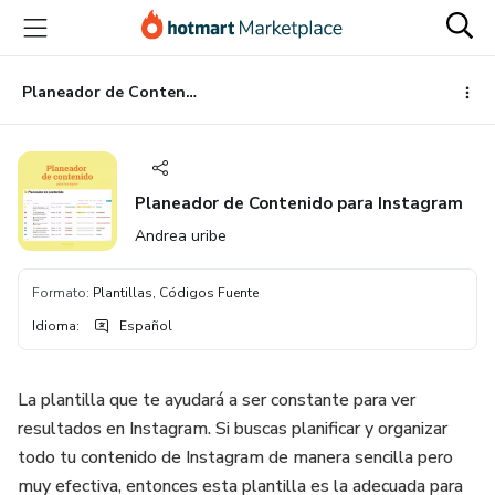
Ir
Ir
Ir
al
a
al
contenido
la
pie
principal
página
de
Planeador de Contenido para Instagram
de
página
pago
Planeador de Contenido para Instagram
Andrea uribe
Formato
:
Plantillas, Códigos Fuente
Idioma
:
Español
La plantilla que te ayudará a ser constante para ver
resultados en Instagram. Si buscas planificar y organizar
todo tu contenido de Instagram de manera sencilla pero
muy efectiva, entonces esta plantilla es la adecuada para