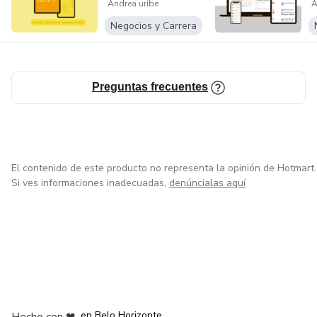
Andrea uribe
A
c
Negocios y Carrera
Preguntas frecuentes
El contenido de este producto no representa la opinión de Hotmart.
Si ves informaciones inadecuadas,
denúncialas aquí
en Ciudad de México
en Bogotá
en Amsterdam
en Madrid
en Belo Horizonte