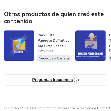
🏆 Exdirectora de Ventas (Houston, USA), con experiencia
Otros productos de quien creó este
en estrategias digitales que transforman negocios.
contenido
❤️ Felizmente casada y madre de tres.
Pack Elite: El
L
Paquete Definitivo
T
💃 Apasionada por el baile.
para Impulsar tu
C
Katya Amán
K
Éxito Pro...
R
Negocios y Carrera
Preguntas frecuentes
El contenido de este producto no representa la opinión de Hotmart.