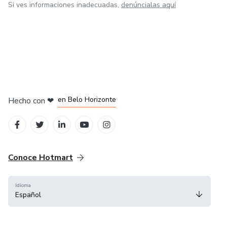
Si ves informaciones inadecuadas,
denúncialas aquí
en Ciudad de México
en Bogotá
en Amsterdam
en Madrid
en Belo Horizonte
Hecho con
❤
Conoce Hotmart
Idioma
Español