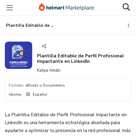
Ir
Ir
Ir
al
a
al
contenido
la
pie
principal
página
de
Plantilla Editable de Perfil Profesional Impactante en LinkedIn
de
página
pago
Plantilla Editable de Perfil Profesional
Impactante en LinkedIn
Katya Amán
Formato
:
eBooks o Documentos
Idioma
:
Español
La Plantilla Editable de Perfil Profesional Impactante en
LinkedIn es una herramienta estratégica diseñada para
ayudarte a optimizar tu presencia en la red profesional más