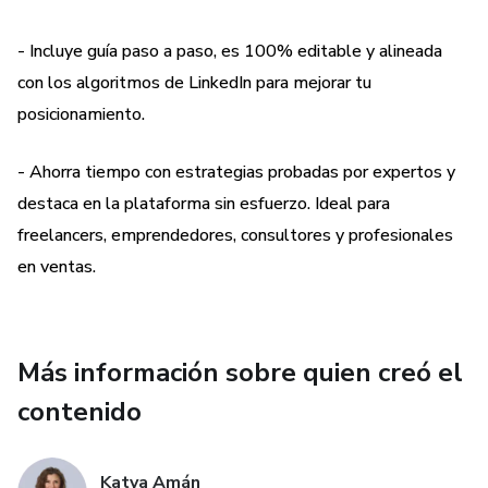
habilidades y logros de manera persuasiva.
- Incluye guía paso a paso, es 100% editable y alineada
✅ Personalización sencilla: Edita fácilmente cada sección
con los algoritmos de LinkedIn para mejorar tu
según tu objetivo profesional.
posicionamiento.
Esta plantilla es ideal para profesionales en búsqueda de
- Ahorra tiempo con estrategias probadas por expertos y
empleo, emprendedores que quieren fortalecer su marca
destaca en la plataforma sin esfuerzo. Ideal para
personal y expertos que desean proyectar autoridad en su
freelancers, emprendedores, consultores y profesionales
sector. Transforma tu perfil y empieza a generar
en ventas.
oportunidades en LinkedIn.
Más información sobre quien creó el
contenido
Katya Amán