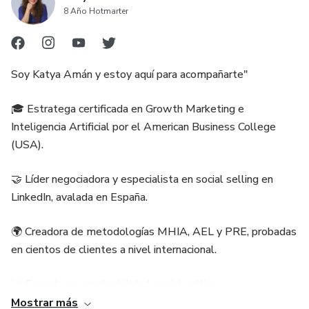
8 Año Hotmarter
Soy Katya Amán y estoy aquí para acompañarte"
🎓 Estratega certificada en Growth Marketing e
Inteligencia Artificial por el American Business College
(USA).
🤝 Líder negociadora y especialista en social selling en
LinkedIn, avalada en España.
🌍 Creadora de metodologías MHIA, AEL y PRE, probadas
en cientos de clientes a nivel internacional.
📈 Experta en empleabilidad, social selling y
automatización para quienes buscan resultados medibles.
Mostrar más