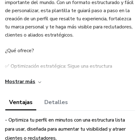
importante del mundo. Con un formato estructurado y fácil
de personalizar, esta plantilla te guiará paso a paso en la
creación de un perfil que resalte tu experiencia, fortalezca
tu marca personal y te haga más visible para reclutadores,
clientes o aliados estratégicos.
¿Qué ofrece?
✅ Optimización estratégica: Sigue una estructura
profesional alineada con las mejores prácticas de LinkedIn.
Mostrar más
✅ Mayor visibilidad y alcance: Posiciona tu perfil en las
búsquedas y aumenta tus conexiones clave.
Ventajas
Detalles
✅ Diferenciación competitiva: Destaca en tu industria con
- Optimiza tu perfil en minutos con una estructura lista
un perfil atractivo y bien diseñado.
para usar, diseñada para aumentar tu visibilidad y atraer
✅ Propuesta de valor clara: Comunica tu experiencia,
clientes o reclutadores.