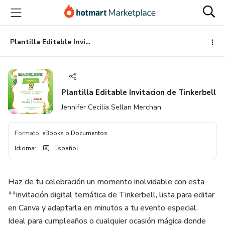
Ir
Ir
Ir
al
a
al
contenido
la
pie
principal
página
de
Plantilla Editable Invitacion de Tinkerbell
de
página
pago
Plantilla Editable Invitacion de Tinkerbell
Jennifer Cecilia Sellan Merchan
Formato
:
eBooks o Documentos
Idioma
:
Español
Haz de tu celebración un momento inolvidable con esta
**invitación digital temática de Tinkerbell, lista para editar
en Canva y adaptarla en minutos a tu evento especial.
Ideal para cumpleaños o cualquier ocasión mágica donde