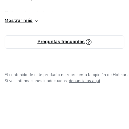
📚 Contenido actualizado
Mostrar más
🌎 Acceso 100% online
Empieza hoy mismo tu transformación digital.
Preguntas frecuentes
El contenido de este producto no representa la opinión de Hotmart.
Si ves informaciones inadecuadas,
denúncialas aquí
en Ciudad de México
en Bogotá
en Amsterdam
en Madrid