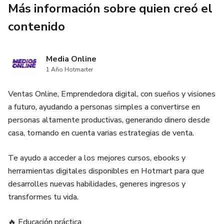
Más información sobre quien creó el
❌ Sin estrés
contenido
🎁 BONOS GRATIS (Valor 15 Usd)
Media Online
🔥 Video tutorial paso a paso
1 Año Hotmarter
🔥 Plantilla de caja diaria
Ventas Online, Emprendedora digital, con sueños y visiones
a futuro, ayudando a personas simples a convertirse en
🔥 Plantilla premium para montar tu consultorio
personas altamente productivas, generando dinero desde
casa, tomando en cuenta varias estrategias de venta.
Todo al precio de un café☕
Te ayudo a acceder a los mejores cursos, ebooks y
💰 NORMAL: 17 USD
herramientas digitales disponibles en Hotmart para que
desarrolles nuevas habilidades, generes ingresos y
🔥 HOY: SOLO 5 USD
transformes tu vida.
⚡ Acceso inmediato
🔥 Educación práctica