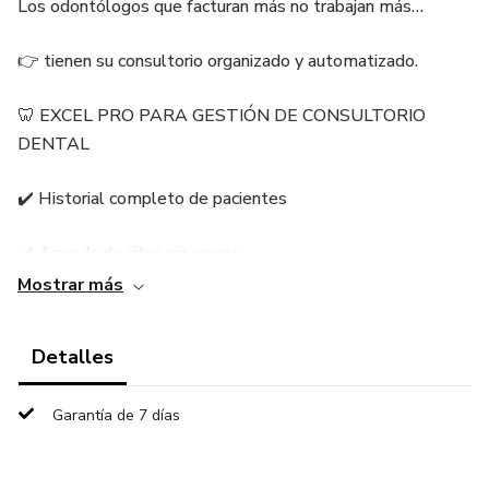
Los odontólogos que facturan más no trabajan más…
👉 tienen su consultorio organizado y automatizado.
🦷 EXCEL PRO PARA GESTIÓN DE CONSULTORIO
DENTAL
✔️ Historial completo de pacientes
✔️ Agenda de citas sin cruces
Mostrar más
✔️ Facturación y recibos profesionales
Detalles
✔️ Control de pagos, inventario y seguimiento
❌ Sin caos
Garantía de 7 días
❌ Sin errores