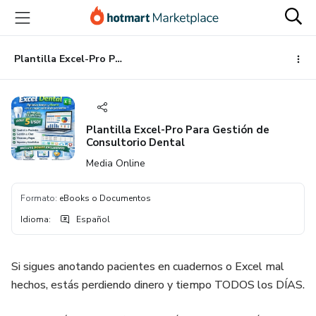
Ir
Ir
Ir
al
a
al
contenido
la
pie
principal
página
de
Plantilla Excel-Pro Para Gestión de Consultorio Dental
de
página
pago
Plantilla Excel-Pro Para Gestión de
Consultorio Dental
Media Online
Formato
:
eBooks o Documentos
Idioma
:
Español
Si sigues anotando pacientes en cuadernos o Excel mal
hechos, estás perdiendo dinero y tiempo TODOS los DÍAS.