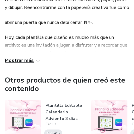
y dibujar. Reencontrarme con la papelería creativa fue como
abrir una puerta que nunca debí cerrar 🚪✨.
Hoy, cada plantilla que diseño es mucho más que un
archivo: es una invitación a jugar, a disfrutar y a recordar que
crear también es una forma de sanar, conectar con una
Mostrar más
misma y sonreír 🌸.
Por eso deseo que, cuando uses mis plantillas, sientas lo
Otros productos de quien creó este
mismo que yo al crearlas: dedicación, alegría y mucho amor
contenido
💕.
Plantilla Editable
P
Calendario
C
Adviento 3 días
c
Cecilia
C
Estilo Caja co...
F
Diseño