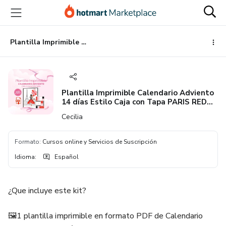
Ir
Ir
Ir
al
a
al
contenido
la
pie
principal
página
de
Plantilla Imprimible Calendario Adviento 14 días Estilo Caja con Tapa PARIS RED Ideal para Maquillaje, cuidado personal y accesorios
de
página
pago
Plantilla Imprimible Calendario Adviento
14 días Estilo Caja con Tapa PARIS RED
Ideal para Maquillaje, cuidado personal y
Cecilia
accesorios
Formato
:
Cursos online y Servicios de Suscripción
Idioma
:
Español
¿Que incluye este kit?
🖼️1 plantilla imprimible en formato PDF de Calendario