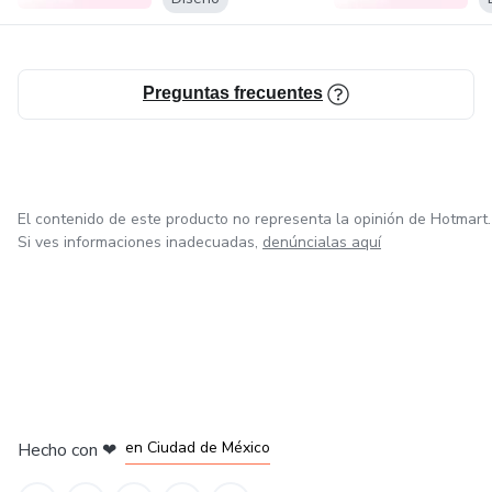
Preguntas frecuentes
El contenido de este producto no representa la opinión de Hotmart.
Si ves informaciones inadecuadas,
denúncialas aquí
en Bogotá
en Amsterdam
en Madrid
en Ciudad de México
Hecho con
❤
en Belo Horizonte