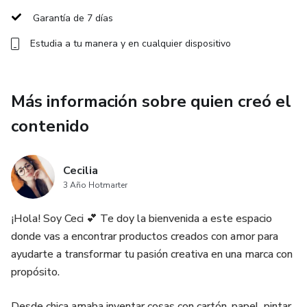
Garantía de 7 días
✅ 2 x 11.5 x 5 cm
Estudia a tu manera y en cualquier dispositivo
✅ 3.5 x 5 x 5 cm (x2)
✅ 10 x 5 x 5 cm
Más información sobre quien creó el
contenido
💻 Incluye tutorial de armado
⚠️ IMPORTANTE:
Cecilia
3 Año Hotmarter
❌ Debido a la naturaleza del producto (archivo
descargable) no se realizan reembolsos.
¡Hola! Soy Ceci 💕 Te doy la bienvenida a este espacio
donde vas a encontrar productos creados con amor para
⚠️ Archivo exclusivo para la persona que lo adquirió. Esta
ayudarte a transformar tu pasión creativa en una marca con
compra no transfiere derechos de diseño. Prohibida la
propósito.
reventa o distribución digital. Almacén de Ideas.
Desde chica amaba inventar cosas con cartón, papel, pintar