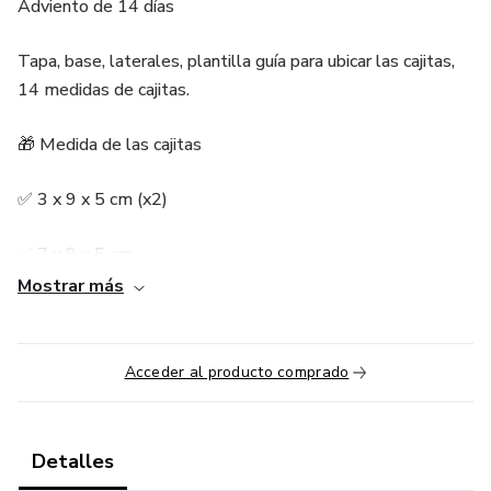
Adviento de 14 días
Tapa, base, laterales, plantilla guía para ubicar las cajitas,
14 medidas de cajitas.
🎁 Medida de las cajitas
✅ 3 x 9 x 5 cm (x2)
✅ 7 x 9 x 5 cm
Mostrar más
✅ 4 x 4.5 x 5 cm (x2)
✅ 10 x 2 x 5 cm (x2)
Acceder al producto comprado
✅ 10 x 7.5 x 5 cm
Detalles
✅ 5 x 5.5 x 5 cm (x2)