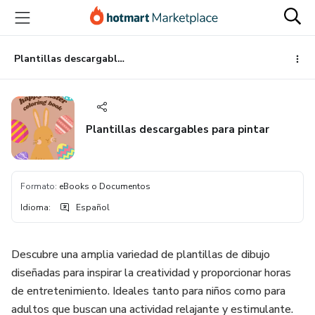
Ir
Ir
Ir
al
a
al
contenido
la
pie
principal
página
de
Plantillas descargables para pintar
de
página
pago
Plantillas descargables para pintar
Formato
:
eBooks o Documentos
Idioma
:
Español
Descubre una amplia variedad de plantillas de dibujo
diseñadas para inspirar la creatividad y proporcionar horas
de entretenimiento. Ideales tanto para niños como para
adultos que buscan una actividad relajante y estimulante.