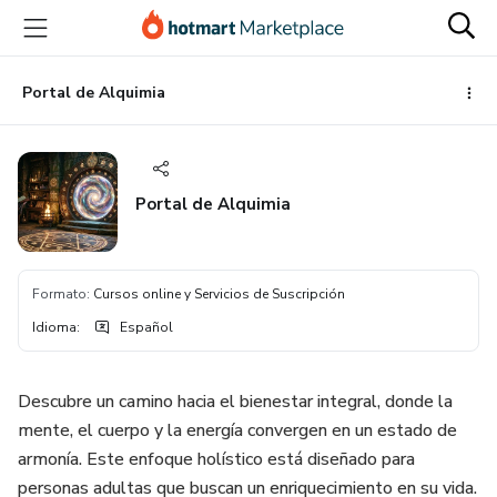
Ir
Ir
Ir
al
a
al
contenido
la
pie
principal
página
de
Portal de Alquimia
de
página
pago
Portal de Alquimia
Formato
:
Cursos online y Servicios de Suscripción
Idioma
:
Español
Descubre un camino hacia el bienestar integral, donde la
mente, el cuerpo y la energía convergen en un estado de
armonía. Este enfoque holístico está diseñado para
personas adultas que buscan un enriquecimiento en su vida.