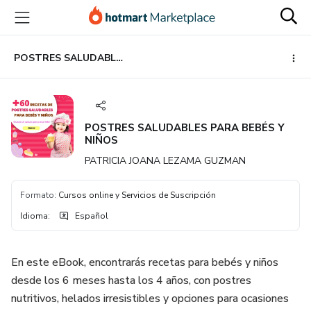
Ir
Ir
Ir
al
a
al
contenido
la
pie
principal
página
de
POSTRES SALUDABLES PARA BEBÉS Y NIÑOS
de
página
pago
POSTRES SALUDABLES PARA BEBÉS Y
NIÑOS
PATRICIA JOANA LEZAMA GUZMAN
Formato
:
Cursos online y Servicios de Suscripción
Idioma
:
Español
En este eBook, encontrarás recetas para bebés y niños
desde los 6 meses hasta los 4 años, con postres
nutritivos, helados irresistibles y opciones para ocasiones