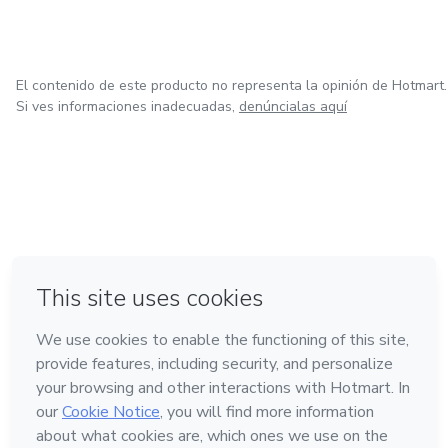
El contenido de este producto no representa la opinión de Hotmart.
Si ves informaciones inadecuadas,
denúncialas aquí
en Bogotá
en Amsterdam
en Madrid
en Ciudad de México
Hecho con
❤
en Belo Horizonte
Conoce Hotmart