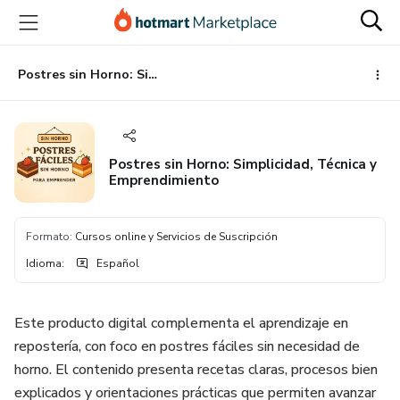
Ir
Ir
Ir
al
a
al
contenido
la
pie
principal
página
de
Postres sin Horno: Simplicidad, Técnica y Emprendimiento
de
página
pago
Postres sin Horno: Simplicidad, Técnica y
Emprendimiento
Formato
:
Cursos online y Servicios de Suscripción
Idioma
:
Español
Este producto digital complementa el aprendizaje en
repostería, con foco en postres fáciles sin necesidad de
horno. El contenido presenta recetas claras, procesos bien
explicados y orientaciones prácticas que permiten avanzar