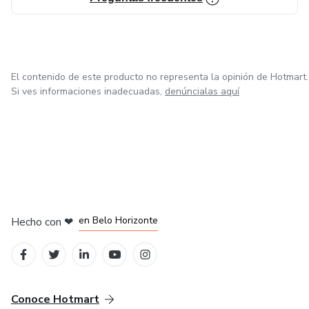
El contenido de este producto no representa la opinión de Hotmart.
Si ves informaciones inadecuadas,
denúncialas aquí
en Ciudad de México
en Bogotá
en Amsterdam
en Madrid
en Belo Horizonte
Hecho con
❤
Conoce Hotmart