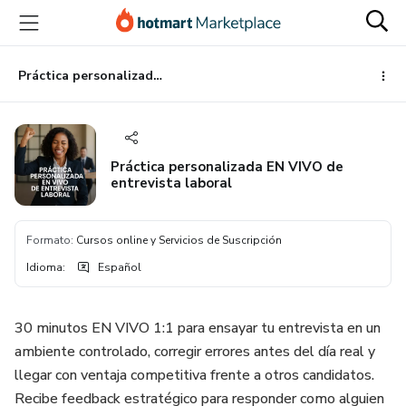
Ir
Ir
Ir
al
a
al
contenido
la
pie
principal
página
de
Práctica personalizada EN VIVO de entrevista laboral
de
página
pago
Práctica personalizada EN VIVO de
entrevista laboral
Formato
:
Cursos online y Servicios de Suscripción
Idioma
:
Español
30 minutos EN VIVO 1:1 para ensayar tu entrevista en un
ambiente controlado, corregir errores antes del día real y
llegar con ventaja competitiva frente a otros candidatos.
Recibe feedback estratégico para responder como alguien