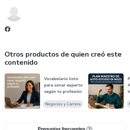
Otros productos de quien creó este
contenido
Vocabulario listo
P
para sonar experto
A
según tu profesión
I
s
Negocios y Carrera
Preguntas frecuentes