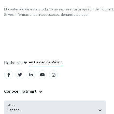
El contenido de este producto no representa la opinión de Hotmart.
Si ves informaciones inadecuadas,
denúncialas aquí
en Bogotá
en Amsterdam
en Madrid
en Ciudad de México
Hecho con
❤
en Belo Horizonte
Conoce Hotmart
Idioma
Español