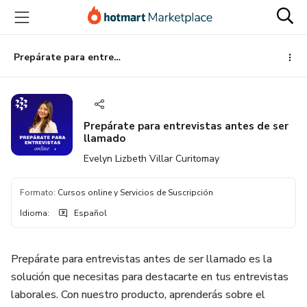
Ir
Ir
Ir
al
a
al
contenido
la
pie
principal
página
de
Prepárate para entrevistas antes de ser llamado
de
página
pago
Prepárate para entrevistas antes de ser
llamado
Evelyn Lizbeth Villar Curitomay
Formato
:
Cursos online y Servicios de Suscripción
Idioma
:
Español
Prepárate para entrevistas antes de ser llamado es la
solución que necesitas para destacarte en tus entrevistas
laborales. Con nuestro producto, aprenderás sobre el