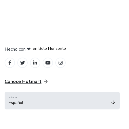
en Ciudad de México
en Bogotá
en Amsterdam
en Madrid
en Belo Horizonte
Hecho con
❤
Conoce Hotmart
Idioma
Español