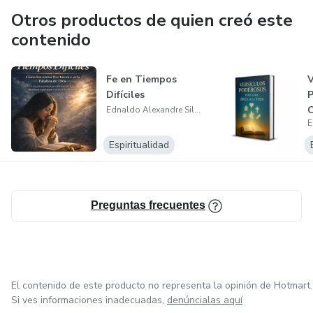
Otros productos de quien creó este
contenido
Fe en Tiempos
V
Difíciles
P
C
Ednaldo Alexandre Silva Sobrinho
V
Espiritualidad
Preguntas frecuentes
El contenido de este producto no representa la opinión de Hotmart.
Si ves informaciones inadecuadas,
denúncialas aquí