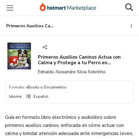
Ir
Ir
Ir
al
a
al
contenido
la
pie
principal
página
de
Primeros Auxilios Caninos Actua con Calma y Protege a tu Perro en Emergencias Leves
de
página
pago
Primeros Auxilios Caninos Actua con
Calma y Protege a tu Perro en
Emergencias Leves
Ednaldo Alexandre Silva Sobrinho
Formato
:
eBooks o Documentos
Idioma
:
Español
Guía en formato libro electrónico y audiolibro sobre
primeros auxilios caninos, enfocada en cómo actuar con
calma y brindar atención adecuada ante emergencias leves.