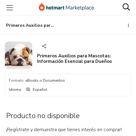
Ir
Ir
Ir
al
a
al
contenido
la
pie
principal
página
de
Primeros Auxilios para Mascotas: Información Esencial para Dueños
de
página
pago
Primeros Auxilios para Mascotas:
Información Esencial para Dueños
Formato
:
eBooks o Documentos
Idioma
:
Español
Producto no disponible
¡Regístrate y demuestra que tienes interés en comprar!