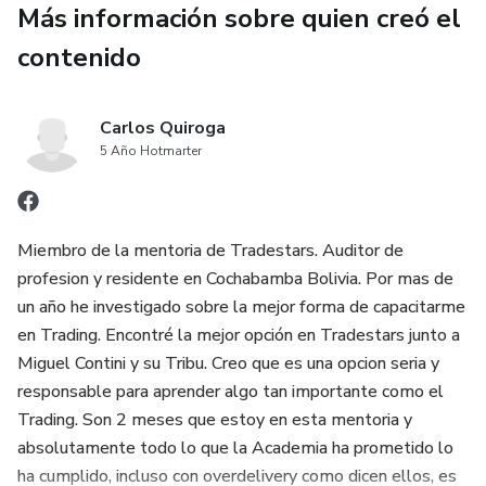
Más información sobre quien creó el
Reducción de errores: Al tener pasos definidos, disminuye
la probabilidad de cometer fallos.
contenido
Mejora de la eficiencia: Optimizan los procesos al
Carlos Quiroga
identificar la forma más eficaz de realizar una tarea.
5 Año Hotmarter
Cumplimiento normativo: Ayudan a las organizaciones a
cumplir con regulaciones y estándares de calidad.
Miembro de la mentoria de Tradestars. Auditor de
Resolución de problemas: Proporcionan una base para
profesion y residente en Cochabamba Bolivia. Por mas de
investigar y solucionar desviaciones o incidentes.
un año he investigado sobre la mejor forma de capacitarme
en Trading. Encontré la mejor opción en Tradestars junto a
En resumen, los POE son una herramienta fundamental
Miguel Contini y su Tribu. Creo que es una opcion seria y
para cualquier organización que busque la excelencia
responsable para aprender algo tan importante como el
operativa y la consistencia en sus procesos.
Trading. Son 2 meses que estoy en esta mentoria y
absolutamente todo lo que la Academia ha prometido lo
ha cumplido, incluso con overdelivery como dicen ellos, es