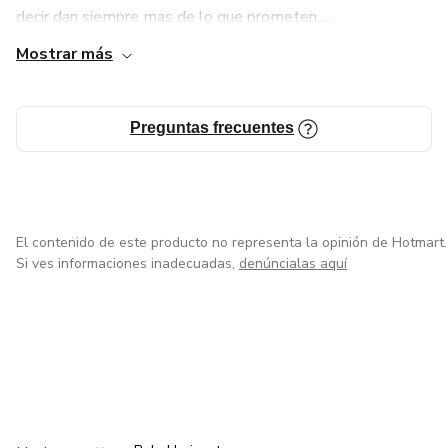
decir dan siempre mas de lo que prometen.....
Mostrar más
Preguntas frecuentes
El contenido de este producto no representa la opinión de Hotmart.
Si ves informaciones inadecuadas,
denúncialas aquí
en Ciudad de México
en Bogotá
en Amsterdam
en Madrid