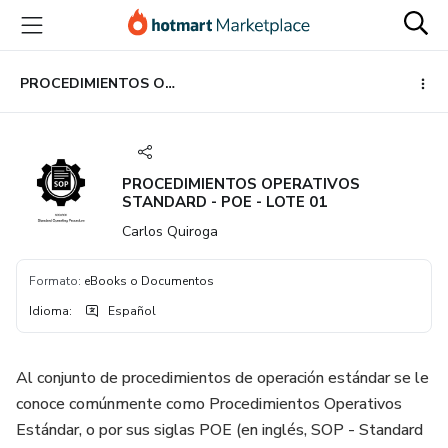
Ir
Ir
Ir
al
a
al
contenido
la
pie
principal
página
de
PROCEDIMIENTOS OPERATIVOS STANDARD - POE - LOTE 01
de
página
pago
PROCEDIMIENTOS OPERATIVOS
STANDARD - POE - LOTE 01
Carlos Quiroga
Formato
:
eBooks o Documentos
Idioma
:
Español
Al conjunto de procedimientos de operación estándar se le
conoce comúnmente como Procedimientos Operativos
Estándar, o por sus siglas POE (en inglés, SOP - Standard