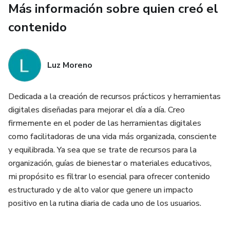
Más información sobre quien creó el
el tiempo
contenido
- Orientaciones para organizarte sin caer en exigencias
irreales
Luz Moreno
Esta guía es una invitación a construir un sistema de trabajo
más humano y sostenible, donde el avance hacia tus
Dedicada a la creación de recursos prácticos y herramientas
objetivos no ocurra a costa de tu salud mental, sino a
digitales diseñadas para mejorar el día a día. Creo
través de una organización consciente y un autodiálogo
firmemente en el poder de las herramientas digitales
más amable.
como facilitadoras de una vida más organizada, consciente
y equilibrada. Ya sea que se trate de recursos para la
Esta guía es para ti si:
organización, guías de bienestar o materiales educativos,
mi propósito es filtrar lo esencial para ofrecer contenido
- La ansiedad interfiere con tu productividad
estructurado y de alto valor que genere un impacto
positivo en la rutina diaria de cada uno de los usuarios.
- Te exiges más de lo que puedes sostener