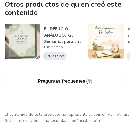
- Quieres organizarte sin sentirte desbordada/o
Otros productos de quien creó este
contenido
El acceso es inmediato tras la compra, el pago es 100 %
seguro a través de Hotmart y cuentas con una garantía de
EL REFUGIO
A
7 días para explorar el material con tranquilidad.
ANÁLOGO: Kit
r
Sensorial para una
c
✔️ Si buscas una forma más respetuosa de organizarte y
Luz Moreno
L
Crianza
v
avanzar sin agotarte, esta guía puede acompañarte.
Conscient...
Educación
Preguntas frecuentes
El contenido de este producto no representa la opinión de Hotmart.
Si ves informaciones inadecuadas,
denúncialas aquí