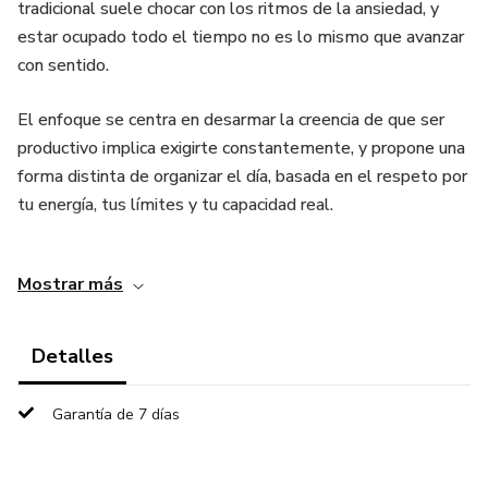
tradicional suele chocar con los ritmos de la ansiedad, y
estar ocupado todo el tiempo no es lo mismo que avanzar
con sentido.
El enfoque se centra en desarmar la creencia de que ser
productivo implica exigirte constantemente, y propone una
forma distinta de organizar el día, basada en el respeto por
tu energía, tus límites y tu capacidad real.
Incluye:
Mostrar más
- Ejercicios de planificación flexible desde el respeto a la
propia energía
Detalles
- Técnicas de regulación emocional para reducir la carga
Garantía de 7 días
mental
- Herramientas para recuperar el sentido de control sobre