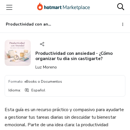
Ir
Ir
Ir
al
a
al
contenido
la
pie
principal
página
de
Productividad con ansiedad - ¿Cómo organizar tu dia sin castigarte?
de
página
pago
Productividad con ansiedad - ¿Cómo
organizar tu dia sin castigarte?
Luz Moreno
Formato
:
eBooks o Documentos
Idioma
:
Español
Esta guía es un recurso práctico y compasivo para ayudarte
a gestionar tus tareas diarias sin descuidar tu bienestar
emocional. Parte de una idea clara: la productividad