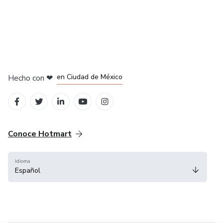
en Bogotá
en Amsterdam
en Madrid
en Ciudad de México
Hecho con
❤
en Belo Horizonte
Conoce Hotmart
Idioma
Español