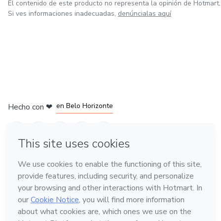
El contenido de este producto no representa la opinión de Hotmart.
Si ves informaciones inadecuadas,
denúncialas aquí
en Ciudad de México
en Bogotá
en Amsterdam
en Madrid
en Belo Horizonte
Hecho con
❤
Conoce Hotmart
Idioma
Español