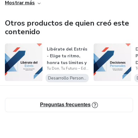
Mostrar más
Nuestro compromiso es acompañarte a descubrir lo que
verdaderamente eres, potenciar tu luz y reconciliarte con tu
Otros productos de quien creó este
sombra.
contenido
Porque solo cuando el conocimiento se vive, despierta.
Libérate del Estrés
D
- Elige tu ritmo,
P
honra tus límites y
D
Tu Don, Tu Futuro – Editorial de Conocimiento Vivo
re...
p
Desarrollo Personal
Preguntas frecuentes