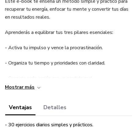
Este e-book te enseña un método simple y práctico para
recuperar tu energía, enfocar tu mente y convertir tus días
en resultados reales.
Aprenderás a equilibrar tus tres pilares esenciales:
- Activa tu impulso y vence la procrastinación.
- Organiza tu tiempo y prioridades con claridad.
- Conecta cada acción con un sentido real.
Mostrar más
Ideal para personas que buscan ser más productivas sin
perder equilibrio ni motivación.
Ventajas
Detalles
Empieza hoy y siente la diferencia desde la primera
semana.
- 30 ejercicios diarios simples y prácticos.