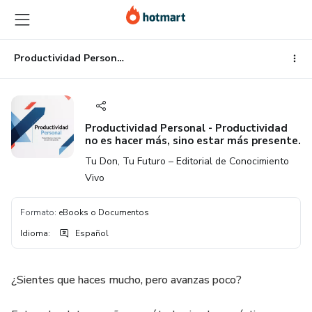
Ir
Ir
Ir
al
a
al
contenido
la
pie
principal
página
de
Productividad Personal - Productividad no es hacer más, sino estar más presente.
de
página
pago
Productividad Personal - Productividad
no es hacer más, sino estar más presente.
Tu Don, Tu Futuro – Editorial de Conocimiento
Vivo
Formato
:
eBooks o Documentos
Idioma
:
Español
¿Sientes que haces mucho, pero avanzas poco?