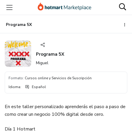
Ir
Ir
Ir
al
a
al
contenido
la
pie
principal
página
de
Programa 5X
de
página
pago
Programa 5X
Miguel
Formato
:
Cursos online y Servicios de Suscripción
Idioma
:
Español
En este taller personalizado aprenderás el paso a paso de
como crear un negocio 100% digital desde cero.
Día 1 Hotmart