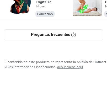
Digitales
F
Miguel
M
P
Educación
Preguntas frecuentes
El contenido de este producto no representa la opinión de Hotmart.
Si ves informaciones inadecuadas,
denúncialas aquí
en Bogotá
en Amsterdam
en Madrid