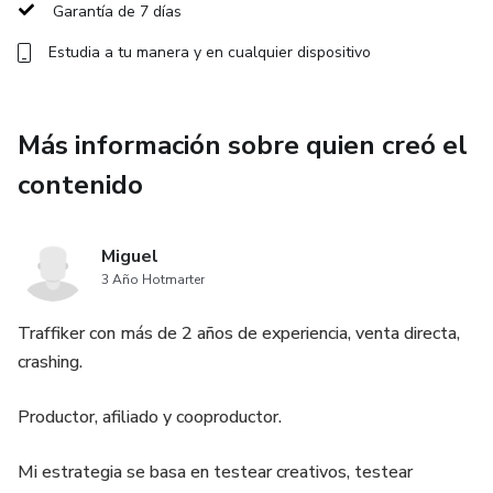
Garantía de 7 días
comprador declara conocer esta información. Puedes
Estudia a tu manera y en cualquier dispositivo
acceder a los Términos y Políticas de Hotmartaquí, incluso
antes de completar la compra.
(Link para el anexo en la palabra AQUÍ:
Más información sobre quien creó el
https://www.hotmart.com/legal/pt-BR)
contenido
Miguel
3 Año Hotmarter
Traffiker con más de 2 años de experiencia, venta directa,
crashing.
Productor, afiliado y cooproductor.
Mi estrategia se basa en testear creativos, testear