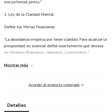
ese potencial juntos."
1. Ley de la Claridad Mental:
Definir tus Metas Financieras
"La abundancia empieza por tener claridad. Para alcanzar la
prosperidad, es esencial definir exactamente qué deseas
en términos financieros, laborales, y personales."
Tarea: Escribe tres metas financieras concretas y claras
Mostrar más
que deseen lograr en los próximos 3 meses. Deben ser
específicas (monto, fecha límite) y detalladas.
Acceder al producto comprado
2. Ley de la Creencia: Reprogramación Mental para el Éxito
Las creencias limitantes sobre el dinero y el éxito pueden
Detalles
bloquear el progreso. Es crucial identificar y reemplazar