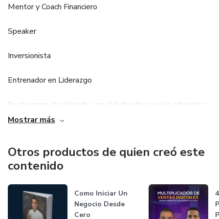
Mentor y Coach Financiero
Speaker
Inversionista
Entrenador en Liderazgo
Ser humano disciplinado, con del don de servicio adquirido a
pulso y constancia, generador de ideas ganadoras, gracias a
Mostrar más
los números, entregado a su familia, estudioso, servicial y
emprendedor, con un propósito de vida marcado por el
Otros productos de quien creó este
ímpetu de prosperar abundantemente, líder de ahínco y
contenido
talante, ganador por naturaleza.
Fundador de la empresas en diferentes ciudades del
Como Iniciar Un
Negocio Desde
Territorio de Colombia:
Cero