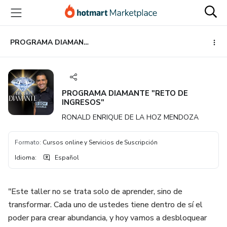
Ir
Ir
Ir
al
a
al
contenido
la
pie
principal
página
de
PROGRAMA DIAMANTE "RETO DE INGRESOS"
de
página
pago
PROGRAMA DIAMANTE "RETO DE
INGRESOS"
RONALD ENRIQUE DE LA HOZ MENDOZA
Formato
:
Cursos online y Servicios de Suscripción
Idioma
:
Español
"Este taller no se trata solo de aprender, sino de
transformar. Cada uno de ustedes tiene dentro de sí el
poder para crear abundancia, y hoy vamos a desbloquear