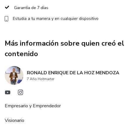
esas creencias por afirmaciones empoderadoras.
Garantía de 7 días
Estudia a tu manera y en cualquier dispositivo
IDENTIFICAR POR LO MENOS TRES CREENCIAS DE
LAS DIEZ A CONTINUACION Y HAZ UN PLAN DE
TRABAJO POR CADA UNA
Más información sobre quien creó el
Tarea: Cada persona identifica al menos tres creencias
contenido
limitantes que hayan heredado del pasado. Luego, deben
escribir afirmaciones positivas opuestas, repitiéndolas en
voz alta todas las mañanas.
RONALD ENRIQUE DE LA HOZ MENDOZA
7 Año Hotmarter
Empresario y Emprendedor
Visionario