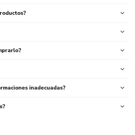
productos?
mprarlo?
ormaciones inadecuadas?
s?