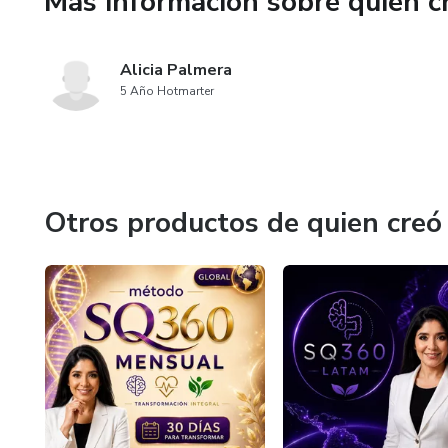
Más información sobre quien c
🌍 Acceso internacional desde 
💫 Despierta tu conciencia mar
Alicia Palmera
es posible.
5 Año Hotmarter
Otros productos de quien creó