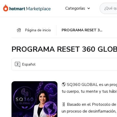
Ir
Ir
Ir
Categorías
al
a
al
contenido
la
pie
principal
página
de
Página de inicio
PROGRAMA RESET 360 GLOBAL
de
página
pago
PROGRAMA RESET 360 GLO
Español
🌎 SQ360 GLOBAL es un progra
tu cuerpo, tu mente y tus háb
🧬 Basado en el Protocolo de
un proceso de desinflamación,