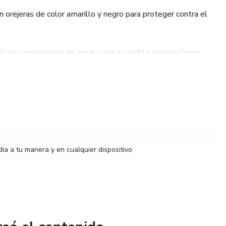
en orejeras de color amarillo y negro para proteger contra el
áscara respiratoria de media cara es visible para proteger
r el aire.
anos: También se incluye un chaleco de seguridad reflectante
trabajo amarillos.
dia a tu manera y en cualquier dispositivo