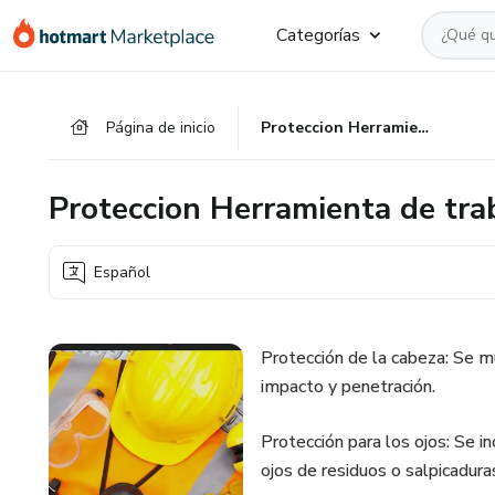
Ir
Ir
Ir
Categorías
al
a
al
contenido
la
pie
principal
página
de
Página de inicio
Proteccion Herramienta de trabajo
de
página
pago
Proteccion Herramienta de tra
Español
Protección de la cabeza: Se m
impacto y penetración.
Protección para los ojos: Se i
ojos de residuos o salpicadura