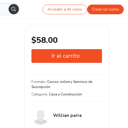
Acceder a mi curso
Crear un curso
$58.00
Ir al carrito
Garantía de 7 días
Estudia a tu manera y en cualquier
Formato
:
Cursos online y Servicios de
dispositivo
Suscripción
Categoría
:
Casa y Construcción
Willian parra