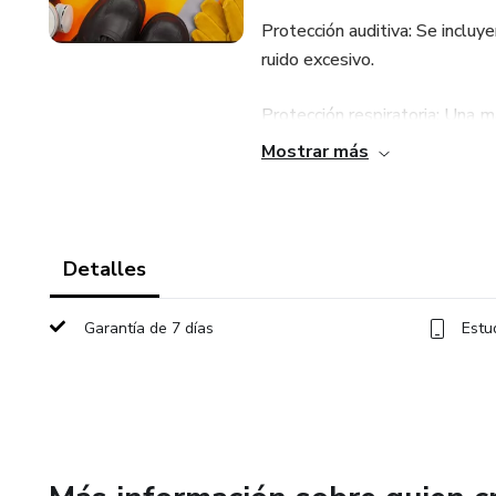
Protección auditiva: Se incluy
ruido excesivo.
Protección respiratoria: Una m
contra peligros transmitidos po
Mostrar más
Protección del cuerpo y las m
de color naranja y guantes de 
Detalles
Garantía de 7 días
Estu