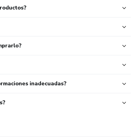
productos?
mprarlo?
ormaciones inadecuadas?
s?