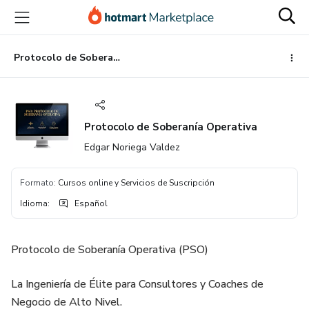
Ir
Ir
Ir
al
a
al
contenido
la
pie
principal
página
de
Protocolo de Soberanía Operativa
de
página
pago
Protocolo de Soberanía Operativa
Edgar Noriega Valdez
Formato
:
Cursos online y Servicios de Suscripción
Idioma
:
Español
Protocolo de Soberanía Operativa (PSO)
La Ingeniería de Élite para Consultores y Coaches de
Negocio de Alto Nivel.