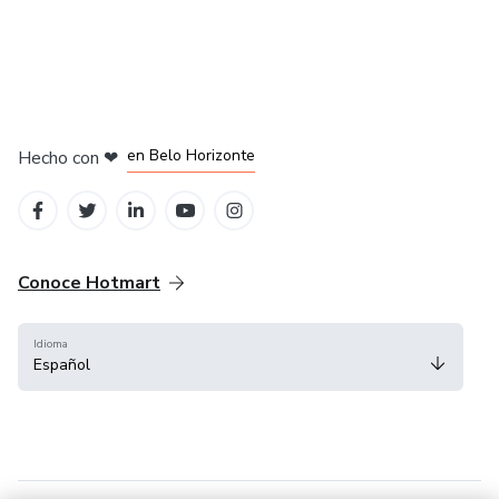
en Ciudad de México
en Bogotá
en Amsterdam
en Madrid
en Belo Horizonte
Hecho con
❤
Conoce Hotmart
Idioma
Español