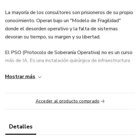
La mayoría de los consultores son prisioneros de su propio
conocimiento. Operan bajo un "Modelo de Fragilidad"
donde el desorden operativo y la falta de sistemas
devoran su tiempo, su margen y su libertad.
El PSO (Protocolo de Soberanía Operativa) no es un curso
más de IA. Es una instalación quirúrgica de infraestructura
estratégica diseñada para transformar a un experto
Mostrar más
abrumado en un arquitecto de negocios de autoridad.
¿Qué estás instalando en tu negocio?
Acceder al producto comprado
Este protocolo se despliega en tres ejes críticos para
reclamar tu soberanía:
Detalles
Dirección Estratégica de IA: Dejamos de jugar con