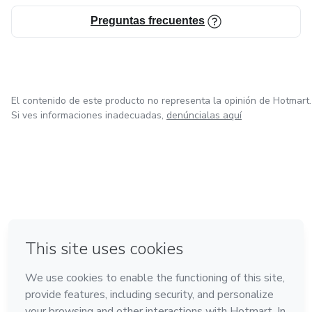
Preguntas frecuentes
El contenido de este producto no representa la opinión de Hotmart.
Si ves informaciones inadecuadas,
denúncialas aquí
en Bogotá
en Amsterdam
en Madrid
en Ciudad de México
Hecho con
❤
en Belo Horizonte