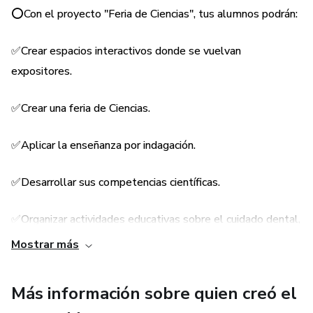
⭕Con el proyecto "Feria de Ciencias", tus alumnos podrán:
✅Crear espacios interactivos donde se vuelvan
expositores.
✅Crear una feria de Ciencias.
✅Aplicar la enseñanza por indagación.
✅Desarrollar sus competencias científicas.
✅Organizar actividades educativas sobre el cuidado dental,
la importancia de controles odontológicos y la relación
Mostrar más
entre la alimentación y la salud bucal.
Más información sobre quien creó el