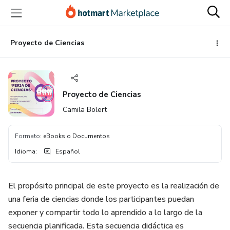
Ir
Ir
Ir
al
a
al
contenido
la
pie
principal
página
de
Proyecto de Ciencias
de
página
pago
Proyecto de Ciencias
Camila Bolert
Formato
:
eBooks o Documentos
Idioma
:
Español
El propósito principal de este proyecto es la realización de
una feria de ciencias donde los participantes puedan
exponer y compartir todo lo aprendido a lo largo de la
secuencia planificada. Esta secuencia didáctica es