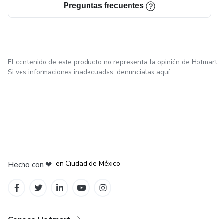
Preguntas frecuentes
El contenido de este producto no representa la opinión de Hotmart.
Si ves informaciones inadecuadas,
denúncialas aquí
en Bogotá
en Amsterdam
en Madrid
en Ciudad de México
Hecho con
❤
en Belo Horizonte