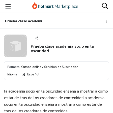
Ir
Ir
Ir
al
a
al
contenido
la
pie
principal
página
de
Prueba clase academia socio en la oscuridad
de
página
pago
Prueba clase academia socio en la
oscuridad
Formato
:
Cursos online y Servicios de Suscripción
Idioma
:
Español
la academia socio en la oscuridad enseña a mostrar a como
estar de tras de los creadores de contenidosla academia
socio en la oscuridad enseña a mostrar a como estar de
tras de los creadores de contenidos