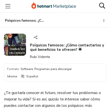
Ir
Ir
Ir
al
a
al
contenido
la
pie
principal
página
de
Psíquicos famosos: ¿Cómo contactarlos y qué beneficios te ofrecen? 🌟
de
página
pago
Psíquicos famosos: ¿Cómo contactarlos y
qué beneficios te ofrecen? 🌟
Rubi Vidente
Formato
:
Software, Programas para descargar
Idioma
:
Español
¿Te gustaría conocer el futuro, resolver tus problemas o
mejorar tu vida? Si es así, quizás te interese saber cómo
puedes contactar con algunos de los psíquicos más