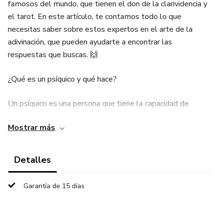
famosos del mundo, que tienen el don de la clarividencia y
el tarot. En este artículo, te contamos todo lo que
necesitas saber sobre estos expertos en el arte de la
adivinación, que pueden ayudarte a encontrar las
respuestas que buscas. 🙌
¿Qué es un psíquico y qué hace?
Un psíquico es una persona que tiene la capacidad de
percibir información oculta o desconocida para los sentidos
Mostrar más
normales, mediante la intuición o la conexión con el plano
espiritual. Un psíquico puede usar diferentes métodos para
acceder a esta información, como la lectura de las cartas
Detalles
del tarot, la astrología, la numerología, la quiromancia, la
videncia o el contacto con los ángeles o los guías
Garantía de 15 días
espirituales. 🌠
Un psíquico puede ofrecerte una orientación personalizada