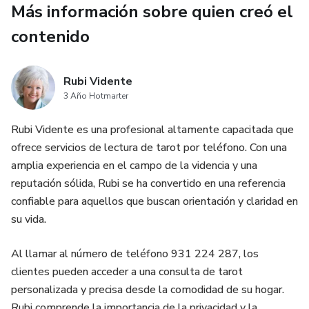
Más información sobre quien creó el
y profesional sobre diversos aspectos de tu vida, como el
amor, el trabajo, la salud, el dinero o el destino. Un psíquico
contenido
puede ayudarte a conocer tu pasado, tu presente y tu
futuro, a descubrir tu propósito de vida, a sanar tus heridas
Rubi Vidente
emocionales, a liberarte de bloqueos o miedos, a tomar
3 Año Hotmarter
decisiones acertadas, a atraer la abundancia y la felicidad, y
mucho más. 💫
Rubi Vidente es una profesional altamente capacitada que
ofrece servicios de lectura de tarot por teléfono. Con una
¿Quiénes son los psíquicos más famosos del mundo?
amplia experiencia en el campo de la videncia y una
reputación sólida, Rubi se ha convertido en una referencia
Existen muchos psíquicos reconocidos a nivel mundial por
confiable para aquellos que buscan orientación y claridad en
sus aciertos y sus predicciones. Algunos de ellos son:
su vida.
Nostradamus: Fue un médico y astrólogo francés del siglo
Al llamar al número de teléfono 931 224 287, los
XVI, que escribió un libro de profecías llamado “Las
clientes pueden acceder a una consulta de tarot
Centurias”, donde se dice que predijo eventos históricos
personalizada y precisa desde la comodidad de su hogar.
como la Revolución Francesa, las dos guerras mundiales, el
Rubi comprende la importancia de la privacidad y la