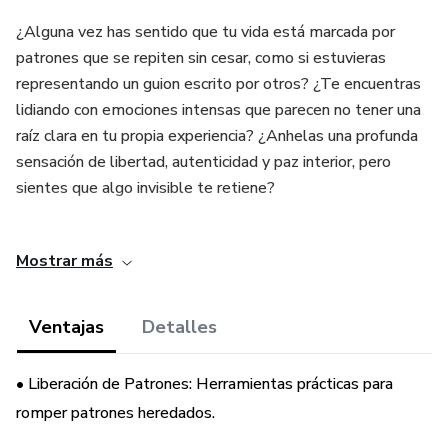
¿Alguna vez has sentido que tu vida está marcada por
patrones que se repiten sin cesar, como si estuvieras
representando un guion escrito por otros? ¿Te encuentras
lidiando con emociones intensas que parecen no tener una
raíz clara en tu propia experiencia? ¿Anhelas una profunda
sensación de libertad, autenticidad y paz interior, pero
sientes que algo invisible te retiene?
"Raíces que Sanan" es una guía transformadora y
Mostrar más
profundamente reveladora que te invita a emprender un
viaje de autodescubrimiento hacia las profundidades de tu
sistema familiar. Basado en los poderosos principios de las
Ventajas
Detalles
Constelaciones Familiares, este ebook te ofrece un mapa
claro y práctico para comprender cómo las dinámicas, las
• Liberación de Patrones: Herramientas prácticas para
heridas no resueltas y las lealtades inconscientes de tu
romper patrones heredados.
linaje pueden estar moldeando tu presente de maneras
que ni siquiera imaginas.