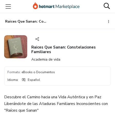
Ir
Ir
Ir
al
a
al
contenido
la
pie
principal
página
de
Raices Que Sanan: Constelaciones Familiares
de
página
pago
Raices Que Sanan: Constelaciones
Familiares
Academia de vida
Formato
:
eBooks o Documentos
Idioma
:
Español
Descubre el Camino hacia una Vida Auténtica y en Paz
Liberándote de las Ataduras Familiares Inconscientes con
"Raíces que Sanan"