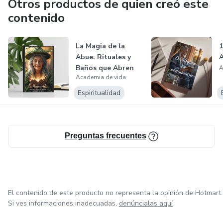
Otros productos de quien creó este
que protege tus datos personales y financieros en todo
contenido
momento.
La Magia de la
1
En Academia de Vida, queremos que te sientas
Abue: Rituales y
A
acompañado y protegido mientras creces y aprendes a tu
Baños que Abren
A
ritmo.
Academia de vida
Caminos
Espiritualidad
Preguntas frecuentes
El contenido de este producto no representa la opinión de Hotmart.
Si ves informaciones inadecuadas,
denúncialas aquí