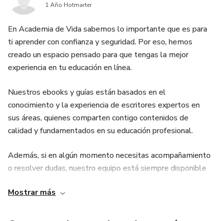
relacionales.
1 Año Hotmarter
Quienes sienten curiosidad por su historia familiar y cómo
En Academia de Vida sabemos lo importante que es para
el pasado de su linaje puede estar influyendo en su
ti aprender con confianza y seguridad. Por eso, hemos
presente.
creado un espacio pensado para que tengas la mejor
experiencia en tu educación en línea.
Guía Práctica y Detallada: Ofrece explicaciones claras y
ejercicios paso a paso para aplicar los principios de las
Nuestros ebooks y guías están basados en el
Constelaciones Familiares de manera individual.
conocimiento y la experiencia de escritores expertos en
sus áreas, quienes comparten contigo contenidos de
Para mayor comodidad, puedes imprimir la guía y trabajar
calidad y fundamentados en su educación profesional.
con ella de la manera que te resulte más cómoda.
Además, si en algún momento necesitas acompañamiento
"Raíces que Sanan" es tu compañero de viaje hacia una vida
o resolver dudas, nuestro equipo está siempre disponible
más auténtica"
para apoyarte y acompañarte en tu proceso.
Mostrar más
Para que puedas concentrarte plenamente en tu
aprendizaje, nuestra plataforma utiliza tecnología segura