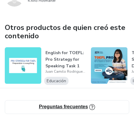
4 Año Hotmarter
Otros productos de quien creó este
contenido
English for TOEFL:
Pro Strategy for
S
Speaking Task 1
D
Juan Camilo Rodriguez Velasco
P
Educación
Preguntas frecuentes