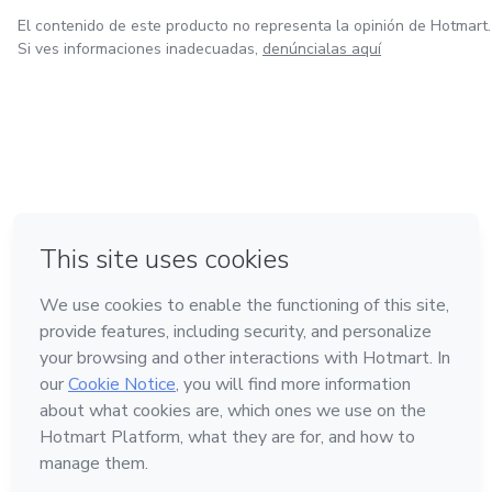
El contenido de este producto no representa la opinión de Hotmart.
Si ves informaciones inadecuadas,
denúncialas aquí
en Bogotá
en Amsterdam
en Madrid
en Ciudad de México
Hecho con
❤
en Belo Horizonte
Conoce Hotmart
Idioma
Español