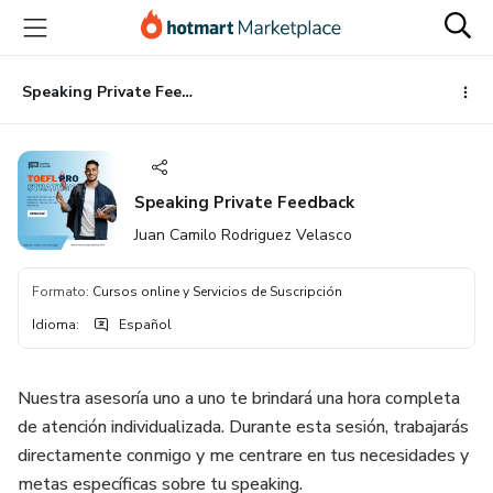
Ir
Ir
Ir
al
a
al
contenido
la
pie
principal
página
de
Speaking Private Feedback
de
página
pago
Speaking Private Feedback
Juan Camilo Rodriguez Velasco
Formato
:
Cursos online y Servicios de Suscripción
Idioma
:
Español
Nuestra asesoría uno a uno te brindará una hora completa
de atención individualizada. Durante esta sesión, trabajarás
directamente conmigo y me centrare en tus necesidades y
metas específicas sobre tu speaking.