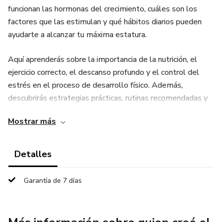
funcionan las hormonas del crecimiento, cuáles son los
factores que las estimulan y qué hábitos diarios pueden
ayudarte a alcanzar tu máxima estatura.
Aquí aprenderás sobre la importancia de la nutrición, el
ejercicio correcto, el descanso profundo y el control del
estrés en el proceso de desarrollo físico. Además,
descubrirás estrategias prácticas, rutinas recomendadas y
consejos personalizados para optimizar tu crecimiento en
Mostrar más
las etapas clave de la vida.
Dirigido a adolescentes, jóvenes adultos y a padres que
Detalles
desean apoyar el desarrollo de sus hijos, este libro es un
recurso indispensable para quienes buscan crecer de forma
Garantía de 7 días
saludable y alcanzar su verdadero potencial corporal.