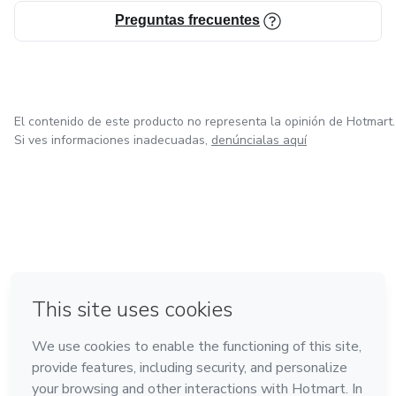
Preguntas frecuentes
El contenido de este producto no representa la opinión de Hotmart.
Si ves informaciones inadecuadas,
denúncialas aquí
en Bogotá
en Amsterdam
en Madrid
en Ciudad de México
Hecho con
❤
en Belo Horizonte