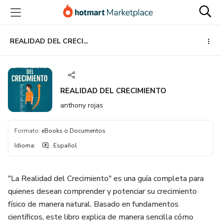
Ir
Ir
Ir
al
a
al
contenido
la
pie
principal
página
de
REALIDAD DEL CRECIMIENTO
de
página
pago
REALIDAD DEL CRECIMIENTO
anthony rojas
Formato
:
eBooks o Documentos
Idioma
:
Español
"La Realidad del Crecimiento" es una guía completa para
quienes desean comprender y potenciar su crecimiento
físico de manera natural. Basado en fundamentos
científicos, este libro explica de manera sencilla cómo