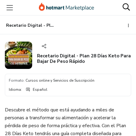
Ir
Ir
Ir
al
a
al
contenido
la
pie
principal
página
de
Recetario Digital - Plan 28 Días Keto Para Bajar De Peso Rápido
de
página
pago
Recetario Digital - Plan 28 Días Keto Para
Bajar De Peso Rápido
Formato
:
Cursos online y Servicios de Suscripción
Idioma
:
Español
Descubre el método que está ayudando a miles de
personas a transformar su alimentación y acelerar la
pérdida de peso de forma práctica y efectiva. Con el Plan
28 Días Keto tendrás una guía completa diseñada para