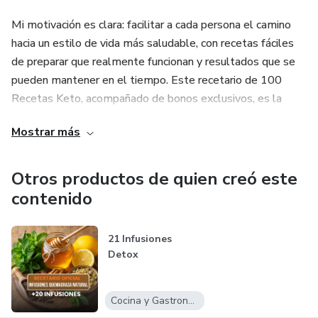
Mi motivación es clara: facilitar a cada persona el camino
hacia un estilo de vida más saludable, con recetas fáciles
de preparar que realmente funcionan y resultados que se
pueden mantener en el tiempo. Este recetario de 100
Recetas Keto, acompañado de bonos exclusivos, es la
herramienta perfecta para empezar a comer rico y
Mostrar más
saludable hoy mismo.
Para soporte o consultas, puedes contactarme a través
Otros productos de quien creó este
del correo indicado en esta plataforma.
contenido
21 Infusiones
Detox
Cocina y Gastronomía