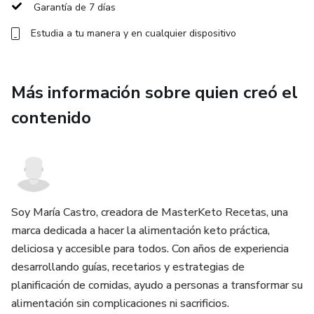
Garantía de 7 días
Guía para iniciar correctamente desde cero
Estudia a tu manera y en cualquier dispositivo
Recomendaciones para potenciar resultados
Este plan es ideal para personas que desean comenzar un
Más información sobre quien creó el
cambio real en su estilo de vida, sentirse con más energía y
contenido
lograr una figura más saludable de forma natural y
organizada.
Empieza hoy y da el primer paso hacia tu mejor versión con
el Plan 28 Días Keto.
Soy María Castro, creadora de MasterKeto Recetas, una
marca dedicada a hacer la alimentación keto práctica,
deliciosa y accesible para todos. Con años de experiencia
desarrollando guías, recetarios y estrategias de
planificación de comidas, ayudo a personas a transformar su
alimentación sin complicaciones ni sacrificios.