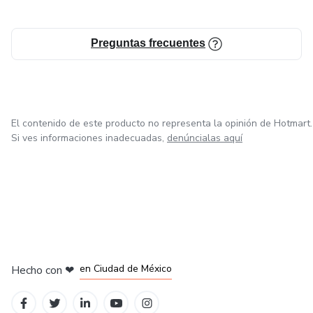
Preguntas frecuentes
El contenido de este producto no representa la opinión de Hotmart.
Si ves informaciones inadecuadas,
denúncialas aquí
en Bogotá
en Amsterdam
en Madrid
en Ciudad de México
Hecho con
❤
en Belo Horizonte