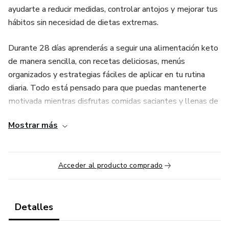
ayudarte a reducir medidas, controlar antojos y mejorar tus
hábitos sin necesidad de dietas extremas.
Durante 28 días aprenderás a seguir una alimentación keto
de manera sencilla, con recetas deliciosas, menús
organizados y estrategias fáciles de aplicar en tu rutina
diaria. Todo está pensado para que puedas mantenerte
motivada mientras disfrutas comidas saciantes y llenas de
sabor.
Mostrar más
¿Qué incluye este programa?
Plan alimenticio estructurado paso a paso
Acceder al producto comprado
Recetas keto fáciles y rápidas
Detalles
Menús diarios organizados