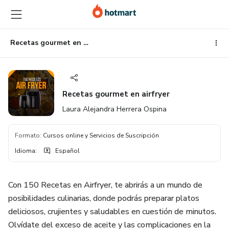
Ir
Ir
Ir
al
a
al
contenido
la
pie
principal
página
de
Recetas gourmet en airfryer
de
página
pago
Recetas gourmet en airfryer
Laura Alejandra Herrera Ospina
Formato
:
Cursos online y Servicios de Suscripción
Idioma
:
Español
Con 150 Recetas en Airfryer, te abrirás a un mundo de
posibilidades culinarias, donde podrás preparar platos
deliciosos, crujientes y saludables en cuestión de minutos.
Olvídate del exceso de aceite y las complicaciones en la