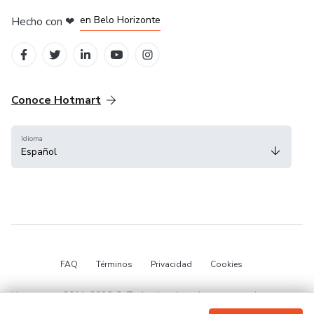
en Ciudad de México
en Bogotá
en Amsterdam
en Madrid
en Belo Horizonte
Hecho con
❤
Conoce Hotmart
Idioma
Español
FAQ
Términos
Privacidad
Cookies
Hotmart — 2011-2026 © Todos los derechos reservados.