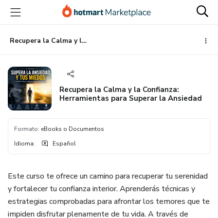
Ir
Ir
Ir
al
a
al
contenido
la
pie
principal
página
de
Recupera la Calma y la Confianza: Herramientas para Superar la Ansiedad
de
página
pago
Recupera la Calma y la Confianza:
Herramientas para Superar la Ansiedad
Formato
:
eBooks o Documentos
Idioma
:
Español
Este curso te ofrece un camino para recuperar tu serenidad
y fortalecer tu confianza interior. Aprenderás técnicas y
estrategias comprobadas para afrontar los temores que te
impiden disfrutar plenamente de tu vida. A través de