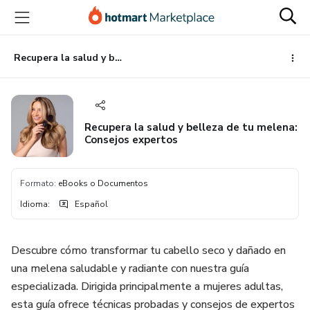
Ir
Ir
Ir
al
a
al
contenido
la
pie
principal
página
de
Recupera la salud y belleza de tu melena: Consejos expertos
de
página
pago
Recupera la salud y belleza de tu melena:
Consejos expertos
Formato
:
eBooks o Documentos
Idioma
:
Español
Descubre cómo transformar tu cabello seco y dañado en
una melena saludable y radiante con nuestra guía
especializada. Dirigida principalmente a mujeres adultas,
esta guía ofrece técnicas probadas y consejos de expertos