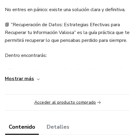
No entres en pánico: existe una solución clara y definitiva.
📘 “Recuperación de Datos: Estrategias Efectivas para
Recuperar tu Información Valiosa” es la guía práctica que te
permitirá recuperar lo que pensabas perdido para siempre.
Dentro encontrarás:
- Técnicas probadas por profesionales de la recuperación
de datos, explicadas paso a paso en un lenguaje simple.
Mostrar más
- Soluciones para todos los escenarios: fotos borradas,
discos dañados, memorias corruptas… nada queda fuera.
Acceder al producto comprado
- Ahorro de tiempo y dinero: olvida tutoriales dispersos y
poco confiables; aquí tienes todo en un solo lugar.
Contenido
Detalles