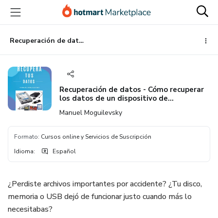
Ir
Ir
Ir
al
a
al
contenido
la
pie
principal
página
de
Recuperación de datos - Cómo recuperar los datos de un dispositivo de almacenamiento dañado, tal como tarjeta de memoria SD, microSD, pendrive, disco rígido, etc.
de
página
pago
Recuperación de datos - Cómo recuperar
los datos de un dispositivo de
almacenamiento dañado, tal como
Manuel Moguilevsky
tarjeta de memoria SD, microSD,
pendrive, disco rígido, etc.
Formato
:
Cursos online y Servicios de Suscripción
Idioma
:
Español
¿Perdiste archivos importantes por accidente? ¿Tu disco,
memoria o USB dejó de funcionar justo cuando más lo
necesitabas?