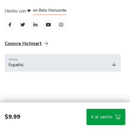
en Ciudad de México
en Bogotá
en Amsterdam
en Madrid
en Belo Horizonte
Hecho con
❤
Conoce Hotmart
Idioma
Español
FAQ
Términos
Privacidad
Cookies
$9.99
Ir al carrito
Hotmart — 2011-2026 © Todos los derechos reservados.