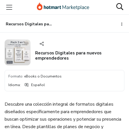
Ir
Ir
Ir
al
a
al
contenido
la
pie
principal
página
de
Recursos Digitales para nuevos emprendedores
de
página
pago
Recursos Digitales para nuevos
emprendedores
Formato
:
eBooks o Documentos
Idioma
:
Español
Descubre una colección integral de formatos digitales
diseñados específicamente para emprendedores que
buscan optimizar sus operaciones y potenciar su presencia
en línea. Desde plantillas de planes de negocio y