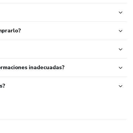
mprarlo?
ormaciones inadecuadas?
s?