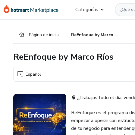
Ir
Ir
Ir
Categorías
al
a
al
contenido
la
pie
principal
página
de
Página de inicio
ReEnfoque by Marco Ríos
de
página
pago
ReEnfoque by Marco Ríos
Español
🧠 ¿Trabajas todo el día, ven
ReEnfoque es el programa dis
empezar a operar con estructura
de tu negocio para entender q