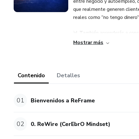
entre negocio y autoempleo, c
que realmente generen cliente
reales como “no tengo dinero” 
📊 También aprenderás a constr
financiera, para construir un s
Mostrar más
🎬 Además recibirás acceso al
estratégicos que atraigan clie
Contenido
Detalles
🤖 Y tendrás acceso a un módu
personalizar y utilizar herra
otras, aplicadas a marketing, v
01
Bienvenidos a ReFrame
👥 Además participarás en ses
estrategias e implementar con
02
0. ReWire (CerEbrO Mindset)