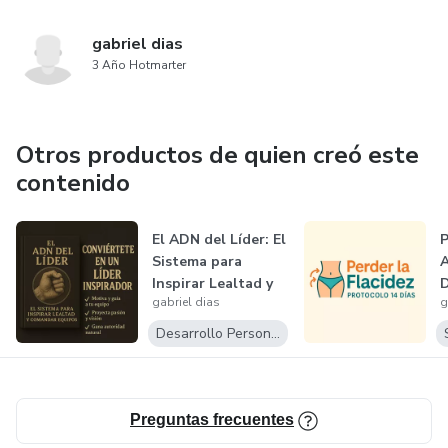
gabriel dias
3 Año Hotmarter
Otros productos de quien creó este
contenido
El ADN del Líder: El
P
Sistema para
A
Inspirar Lealtad y
D
gabriel dias
g
Comanda...
Desarrollo Personal
Preguntas frecuentes