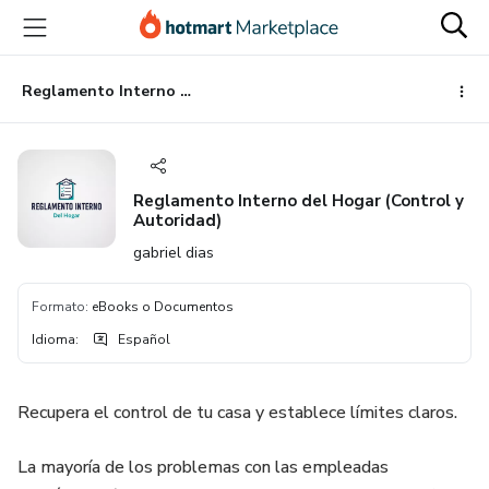
Ir
Ir
Ir
al
a
al
contenido
la
pie
principal
página
de
Reglamento Interno del Hogar (Control y Autoridad)
de
página
pago
Reglamento Interno del Hogar (Control y
Autoridad)
gabriel dias
Formato
:
eBooks o Documentos
Idioma
:
Español
Recupera el control de tu casa y establece límites claros.
La mayoría de los problemas con las empleadas