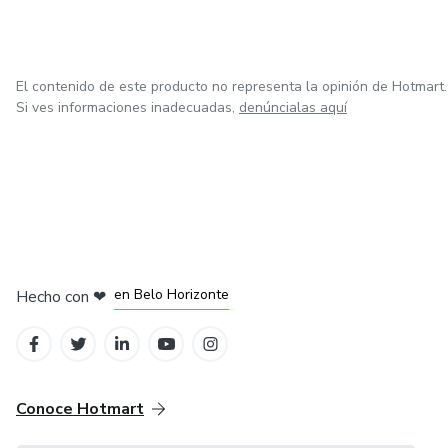
El contenido de este producto no representa la opinión de Hotmart.
Si ves informaciones inadecuadas,
denúncialas aquí
en Ciudad de México
en Bogotá
en Amsterdam
en Madrid
en Belo Horizonte
Hecho con
❤
Conoce Hotmart