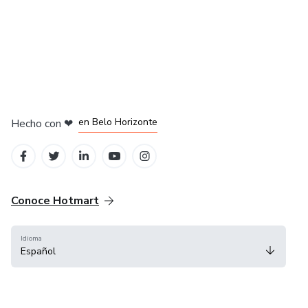
en Ciudad de México
en Bogotá
en Amsterdam
en Madrid
en Belo Horizonte
Hecho con
❤
Conoce Hotmart
Idioma
Español