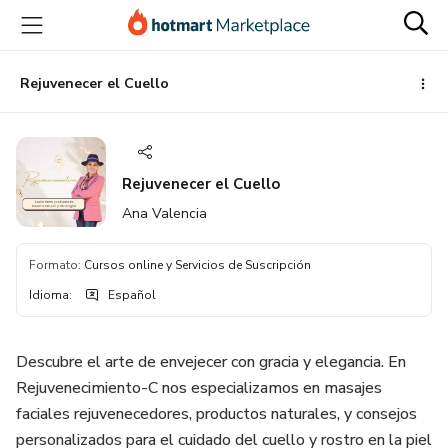
Ir
Ir
Ir
al
a
al
contenido
la
pie
principal
página
de
Rejuvenecer el Cuello
de
página
pago
Rejuvenecer el Cuello
Ana Valencia
Formato
:
Cursos online y Servicios de Suscripción
Idioma
:
Español
Descubre el arte de envejecer con gracia y elegancia. En
Rejuvenecimiento-C nos especializamos en masajes
faciales rejuvenecedores, productos naturales, y consejos
personalizados para el cuidado del cuello y rostro en la piel