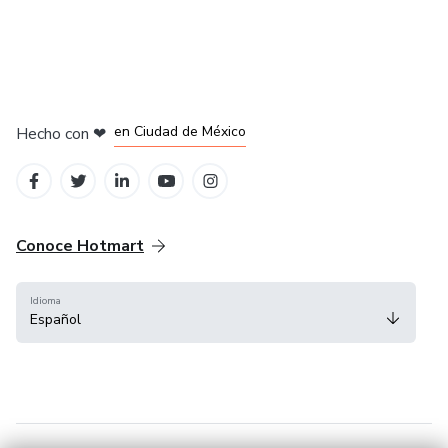
en Bogotá
en Amsterdam
en Madrid
en Ciudad de México
Hecho con
❤
en Belo Horizonte
Conoce Hotmart
Idioma
Español