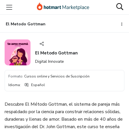
Ir
Ir
Ir
al
a
al
contenido
la
pie
principal
página
de
El Metodo Gottman
de
página
pago
El Metodo Gottman
Digital Innovate
Formato
:
Cursos online y Servicios de Suscripción
Idioma
:
Español
Descubre El Método Gottman, el sistema de pareja más
respaldado por la ciencia para construir relaciones sólidas,
duraderas y llenas de amor. Basado en más de 40 años de
investigación del Dr. John Gottman, este curso te enseña