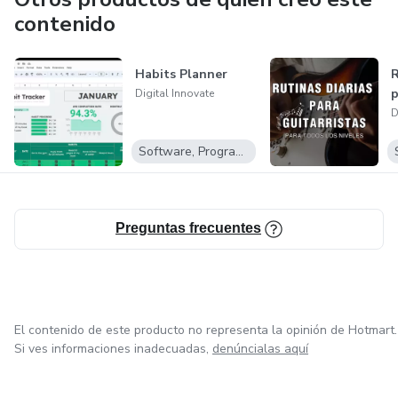
valor. Con un enfoque estratégico en contenido, formación
contenido
en negocios digitales y herramientas para emprendedores,
nuestra misión es ayudar a profesionales y creadores a
Habits Planner
R
generar ingresos online de manera eficiente y escalable.
p
Digital Innovate
D
Software, Programas para descargar
Preguntas frecuentes
El contenido de este producto no representa la opinión de Hotmart.
Si ves informaciones inadecuadas,
denúncialas aquí