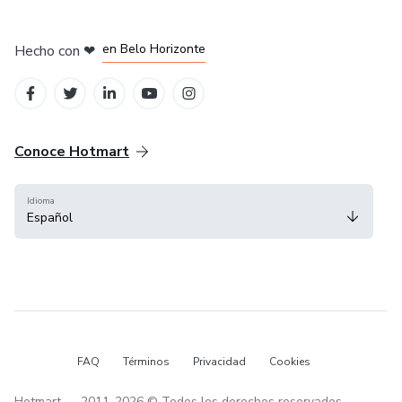
en Ciudad de México
en Bogotá
en Amsterdam
en Madrid
en Belo Horizonte
Hecho con
❤
Conoce Hotmart
Idioma
Español
FAQ
Términos
Privacidad
Cookies
Hotmart — 2011-2026 © Todos los derechos reservados.