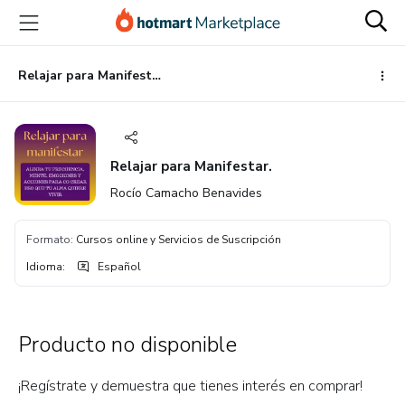
Ir
Ir
Ir
al
a
al
contenido
la
pie
principal
página
de
Relajar para Manifestar.
de
página
pago
Relajar para Manifestar.
Rocío Camacho Benavides
Formato
:
Cursos online y Servicios de Suscripción
Idioma
:
Español
Producto no disponible
¡Regístrate y demuestra que tienes interés en comprar!