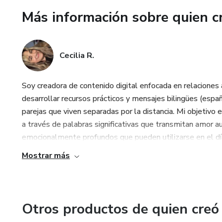
Más información sobre quien c
Si hoy sentís que no podés má
sí se puede salir adelante.
Cecilia R.
Soy creadora de contenido digital enfocada en relaciones 
desarrollar recursos prácticos y mensajes bilingües (españ
parejas que viven separadas por la distancia. Mi objetivo e
a través de palabras significativas que transmitan amor a
emocionalmente profundos que pueden utilizarse en el día 
Mostrar más
Otros productos de quien creó