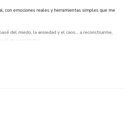
real, con emociones reales y herramientas simples que me
pasé del miedo, la ansiedad y el caos… a reconstruirme,
volver a sentir paz.
cional
o mamá
l
mienta real
so