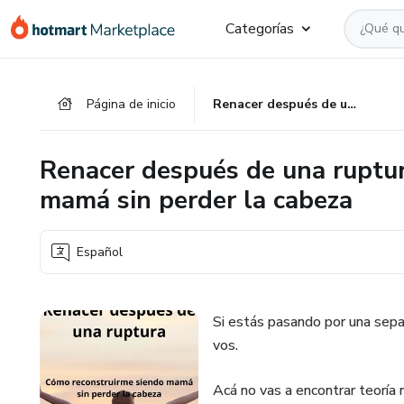
Ir
Ir
Ir
Categorías
al
a
al
contenido
la
pie
principal
página
de
Página de inicio
Renacer después de una ruptura: cómo reconstruirme siendo mamá sin perder la cabeza
de
página
pago
Renacer después de una ruptur
mamá sin perder la cabeza
Español
Si estás pasando por una sepa
vos.
Acá no vas a encontrar teoría n