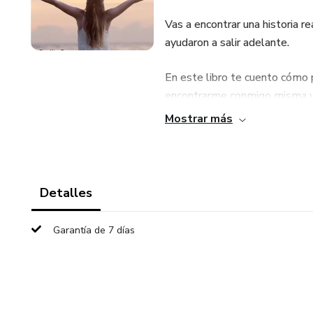
Vas a encontrar una historia 
ayudaron a salir adelante.
En este libro te cuento cómo 
encontrarme conmigo misma y 
Mostrar más
Incluye:
Cómo atravesar el golpe emo
Detalles
Cómo manejar el caos siend
Garantía de 7 días
Cómo encontrar fuerza menta
Cómo usar el gym como herra
Cómo reconstruirte paso a pa