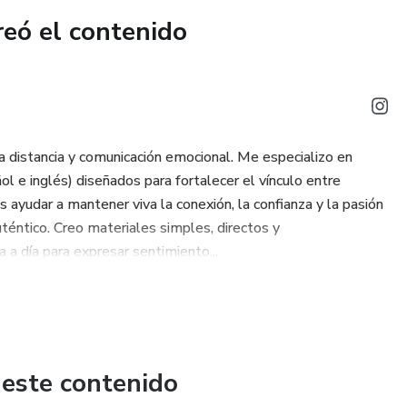
reó el contenido
s, quiero que sepas algo:
a distancia y comunicación emocional. Me especializo en
ol e inglés) diseñados para fortalecer el vínculo entre
s ayudar a mantener viva la conexión, la confianza y la pasión
uténtico. Creo materiales simples, directos y
a día para expresar sentimiento...
 este contenido