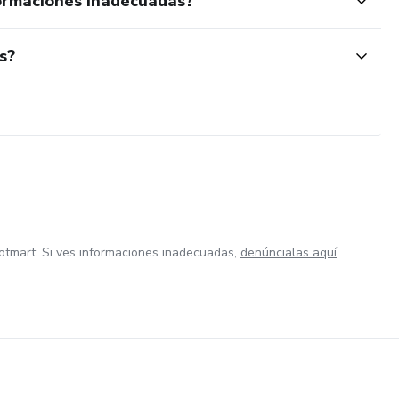
ormaciones inadecuadas?
s?
otmart. Si ves informaciones inadecuadas,
denúncialas aquí