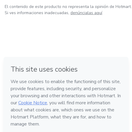
El contenido de este producto no representa la opinión de Hotmart.
Si ves informaciones inadecuadas,
denúncialas aquí
en Ciudad de México
en Bogotá
en Amsterdam
en Madrid
en Belo Horizonte
Hecho con
❤
Conoce Hotmart
Idioma
Español