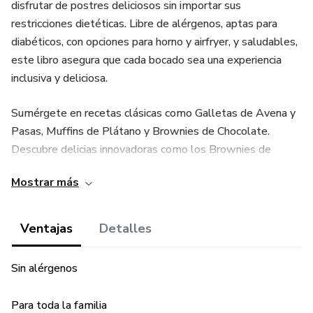
disfrutar de postres deliciosos sin importar sus
restricciones dietéticas. Libre de alérgenos, aptas para
diabéticos, con opciones para horno y airfryer, y saludables,
este libro asegura que cada bocado sea una experiencia
inclusiva y deliciosa.
Sumérgete en recetas clásicas como Galletas de Avena y
Pasas, Muffins de Plátano y Brownies de Chocolate.
Descubre delicias innovadoras como los Brownies de
Garbanzo y el Helado de Plátano y Fresa. Explora postres
Mostrar más
festivos como el Pastel de Zanahoria y el Tiramisú
Inclusivo. Además, disfruta de la frescura de las Tartaletas
de Frutas y la suavidad del Yogur Natural Inclusivo.
Ventajas
Detalles
Cada receta está cuidadosamente detallada para facilitar
Sin alérgenos
su preparación y asegurar resultados deliciosos. Este libro
no solo es una colección de recetas, sino también una
Para toda la familia
fuente de inspiración para aquellos que buscan adaptar su