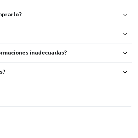
mprarlo?
ormaciones inadecuadas?
s?