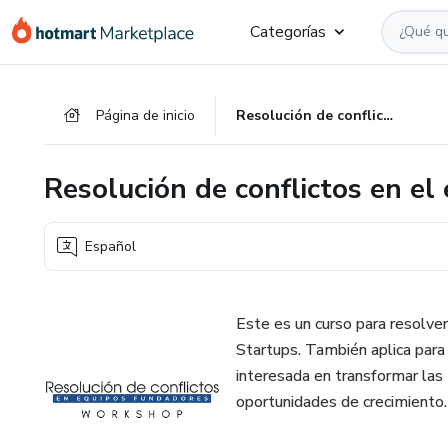
Ir
Ir
Ir
Categorías
al
a
al
contenido
la
pie
principal
página
de
Página de inicio
Resolución de conflictos en el equipo fundador
de
página
pago
Resolución de conflictos en el
Español
Este es un curso para resolve
Startups. También aplica para
interesada en transformar las 
oportunidades de crecimiento.