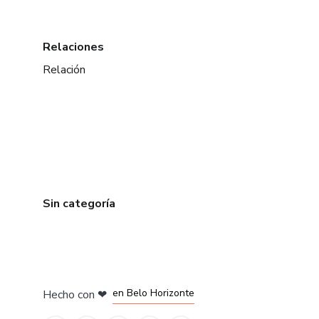
Relaciones
Relación
Sin categoría
en Ciudad de México
en Bogotá
en Amsterdam
en Madrid
en Belo Horizonte
Hecho con
❤