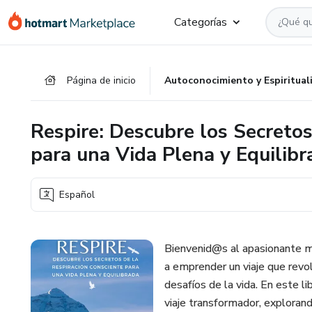
Ir
Ir
Ir
Categorías
al
a
al
contenido
la
pie
principal
página
de
Página de inicio
Autoconocimiento y Espiritual
de
página
pago
Respire: Descubre los Secretos
para una Vida Plena y Equilibr
Español
Bienvenid@s al apasionante mun
a emprender un viaje que revol
desafíos de la vida. En este l
viaje transformador, explorand