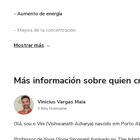
armonía que nunca imaginaste 
- Aumento de energía
Es hora de respirar hondo, abri
bienestar integral. ¿Listo pa
- Mejora de la concentración
La respiración consciente te e
Mostrar más
- Equilibrio emocional
significativa y feliz.
- Mejora de la calidad del sueño
Más información sobre quien c
- Mayor conciencia del presente
- Reducción de los síntomas físicos
Vinicius Vargas Maia
3 Año Hotmarter
- Relaciones interpersonales mejoradas
Olá, sou o Vini (Vishwanath Acharya) nascido em Porto Al
- Promoción del Autocuidado
Professor de Yoga (Yoga Siromani) formado no The Inter