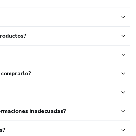
productos?
 comprarlo?
ormaciones inadecuadas?
s?