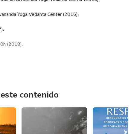
ivananda Yoga Vedanta Center (2016).
).
0h (2018).
a e Osteopatia (AEYT)
ico 200h (2020).
 este contenido
eriência divulgando os ensinamentos do Yoga clássico com
emias de Yoga no Brasil, Uruguai e Argentina.