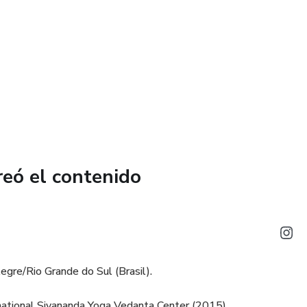
posible.
r las puertas de tu conciencia y emprender este viaje hacia el
ra comenzar? ¡Entonces vamos alla!
spera, ansiosa por revelarte los secretos de una vida más
reó el contenido
egre/Rio Grande do Sul (Brasil).
national Sivananda Yoga Vedanta Center (2015).