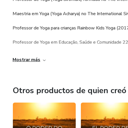
- Manejo del Estrés en el Trabajo
Maestria em Yoga (Yoga Acharya) no The International S
- Construyendo Resiliencia
Professor de Yoga para crianças Rainbow Kids Yoga (2017
- Postura de respiración mejorada
Professor de Yoga em Educação, Saúde e Comunidade 22
Instrutor de Sport Yoga Vinyasa 80h (2019).
Mostrar más
Instrutor FisiomYoga - Yoga em conjunto com Fisioterapi
Certificado pela Associação Espanhola de Yoga Terapêut
Otros productos de quien creó
Monitor de Pilates Matwork (2021).
Tenho mais de 10 anos de estudos, prática pessoal e exp
aulas e cursos em centros de yoga, retiros, clubes e acad