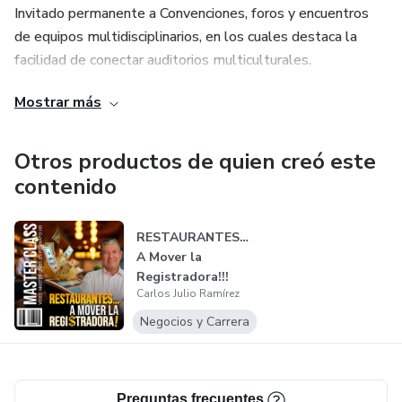
Invitado permanente a Convenciones, foros y encuentros
✅ Crear campañas de marketing que atraen, fidelizan y
de equipos multidisciplinarios, en los cuales destaca la
convierten
facilidad de conectar auditorios multiculturales.
✅ Tomar decisiones basadas en datos reales, no en
Mostrar más
intuiciones
✅ Identificar oportunidades de mejora que impactan
Otros productos de quien creó este
directamente tu rentabilidad
contenido
¿Por qué este ebook es diferente?
RESTAURANTES…
A Mover la
Porque está escrito desde la experiencia, no desde la
Registradora!!!
teoría.
Carlos Julio Ramírez
Negocios y Carrera
Porque cada capítulo te habla como gerente, como
emprendedor, como soñador.
Preguntas frecuentes