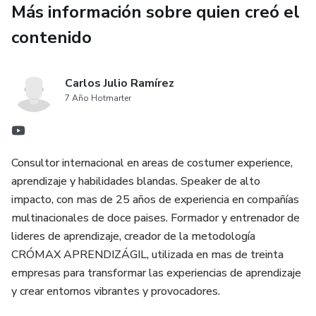
Más información sobre quien creó el
entre comandas, clientes exigentes, horarios intensos y
decisiones que no pueden esperar.
contenido
Aquí aprenderás a:
Carlos Julio Ramírez
✅ Motivar a tu equipo y convertirte en un líder que inspira
7 Año Hotmarter
✅ Mejorar el servicio a la mesa con estrategias probadas
Consultor internacional en areas de costumer experience,
✅ Introducir nuevos platos con creatividad y conexión
aprendizaje y habilidades blandas. Speaker de alto
emocional
impacto, con mas de 25 años de experiencia en compañías
multinacionales de doce paises. Formador y entrenador de
✅ Diseñar un plan de ventas con metodología SMART y
lideres de aprendizaje, creador de la metodología
ciclo PHVA
CRÓMAX APRENDIZÁGIL, utilizada en mas de treinta
empresas para transformar las experiencias de aprendizaje
✅ Implementar formatos operativos, financieros y
y crear entornos vibrantes y provocadores.
administrativos que ordenan tu negocio