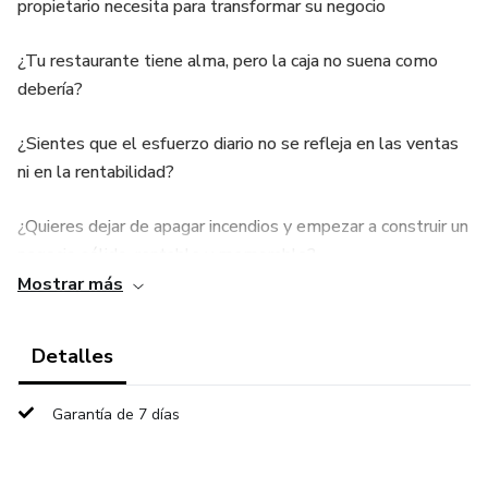
propietario necesita para transformar su negocio
¿Tu restaurante tiene alma, pero la caja no suena como
debería?
¿Sientes que el esfuerzo diario no se refleja en las ventas
ni en la rentabilidad?
¿Quieres dejar de apagar incendios y empezar a construir un
negocio sólido, rentable y memorable?
Mostrar más
Entonces este ebook es para ti.
Detalles
¿Qué encontrarás en esta guía?
Garantía de 7 días
“Restaurantes… ¡A mover la registradora!” no es otro
manual teórico. Es una herramienta ágil, directa y práctica,
creada para quienes viven el restaurante desde adentro: