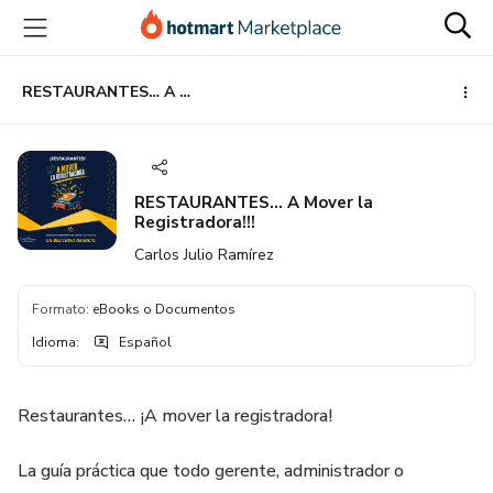
Ir
Ir
Ir
al
a
al
contenido
la
pie
principal
página
de
RESTAURANTES… A Mover la Registradora!!!
de
página
pago
RESTAURANTES… A Mover la
Registradora!!!
Carlos Julio Ramírez
Formato
:
eBooks o Documentos
Idioma
:
Español
Restaurantes… ¡A mover la registradora!
La guía práctica que todo gerente, administrador o