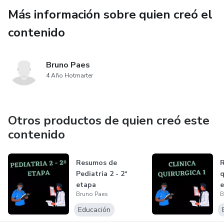
Más información sobre quien creó el
contenido
Bruno Paes
4 Año Hotmarter
Otros productos de quien creó este
contenido
Resumos de
R
Pediatria 2 - 2ª
q
etapa
e
Bruno Paes
B
Educación