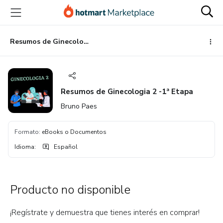
Ir
Ir
Ir
al
a
al
contenido
la
pie
principal
página
de
Resumos de Ginecologia 2 -1ª Etapa
de
página
pago
Resumos de Ginecologia 2 -1ª Etapa
Bruno Paes
Formato
:
eBooks o Documentos
Idioma
:
Español
Producto no disponible
¡Regístrate y demuestra que tienes interés en comprar!