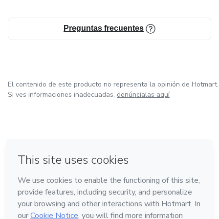
Preguntas frecuentes
El contenido de este producto no representa la opinión de Hotmart.
Si ves informaciones inadecuadas,
denúncialas aquí
en Madrid
en Amsterdam
Hecho con
❤
en Belo Horizonte
en Ciudad de México
en Bogotá