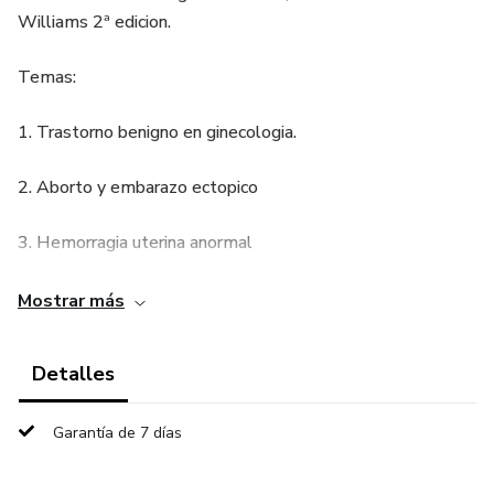
Williams 2ª edicion.
Temas:
1. Trastorno benigno en ginecologia.
2. Aborto y embarazo ectopico
3. Hemorragia uterina anormal
4. Trastorno hipertensivo del embarazo.
Mostrar más
5. Sindrome de Hellp 1 e 2
Detalles
6. diabetes gestacional.
Garantía de 7 días